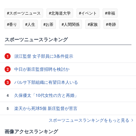
#スポーツニュース
#北海道大学
#イベント
#幸福
#香り
#人生
#お茶
#人間関係
#家族
#奇跡
スポーツニュースランキング
須江監督 女子部員に3条件提示
1
中日が新庄監督招聘を検討か
2
バルサ下部組織に有望日本人いる
3
久保優太「10代女性の方と再婚」
4
楽天から死球5個 新庄監督が苦言
5
スポーツニュースランキングをもっと見る
画像アクセスランキング