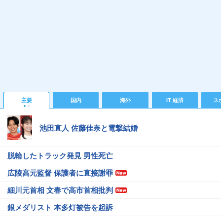
主要
国内
海外
IT 経済
ス
池田直人 佐藤佳奈と電撃結婚
脱輪したトラック発見 男性死亡
広陵高元監督 保護者に直接謝罪
細川元首相 文春で高市首相批判
銀メダリスト 本多灯被告を起訴