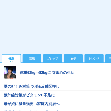
健康
芸能
ゴシップ
女子
トレンド
Y
体重62kg→82kgに 寺田心の生活
夏のむくみ対策 ツボ&反射区押し
紫外線対策がビタミンD不足に
母が娘に減量強要→家庭内別居へ