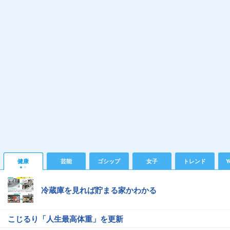
健康
芸能
ゴシップ
女子
トレンド
Y
冷蔵庫を見れば貯まる家かわかる
こじるり「人生最高体重」を更新