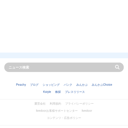
Peachy
ブログ
ショッピング
バンク
みんかぶ
みんかぶChoice
Kstyle
株探
プレスリリース
運営会社
利用規約
プライバシーポリシー
livedoorお客様サポートセンター
livedoor
コンテンツ・広告ポリシー