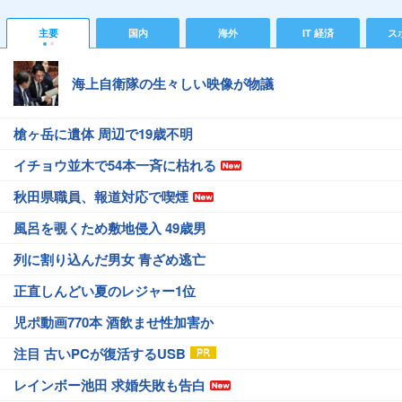
主要
国内
海外
IT 経済
ス
海上自衛隊の生々しい映像が物議
槍ヶ岳に遺体 周辺で19歳不明
イチョウ並木で54本一斉に枯れる
秋田県職員、報道対応で喫煙
風呂を覗くため敷地侵入 49歳男
列に割り込んだ男女 青ざめ逃亡
正直しんどい夏のレジャー1位
児ポ動画770本 酒飲ませ性加害か
注目 古いPCが復活するUSB
レインボー池田 求婚失敗も告白