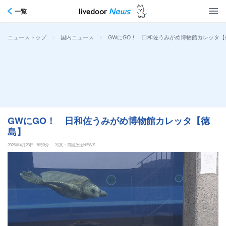
一覧
>
>
GWにGO！ 日和佐うみがめ博物館カレッタ【
ニューストップ
国内ニュース
GWにGO！ 日和佐うみがめ博物館カレッタ【徳
島】
2026年4月23日 18時0分
写真：四国放送NEWS