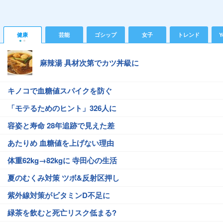
健康
芸能
ゴシップ
女子
トレンド
Y
麻辣湯 具材次第でカツ丼級に
キノコで血糖値スパイクを防ぐ
「モテるためのヒント」326人に
容姿と寿命 28年追跡で見えた差
あたりめ 血糖値を上げない理由
体重62kg→82kgに 寺田心の生活
夏のむくみ対策 ツボ&反射区押し
紫外線対策がビタミンD不足に
緑茶を飲むと死亡リスク低まる?