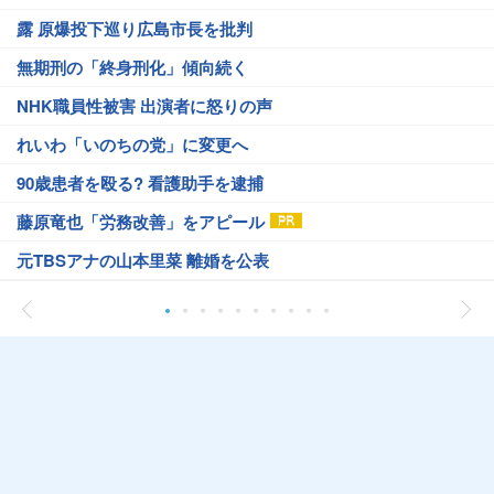
露 原爆投下巡り広島市長を批判
無期刑の「終身刑化」傾向続く
NHK職員性被害 出演者に怒りの声
れいわ「いのちの党」に変更へ
90歳患者を殴る? 看護助手を逮捕
藤原竜也「労務改善」をアピール
元TBSアナの山本里菜 離婚を公表