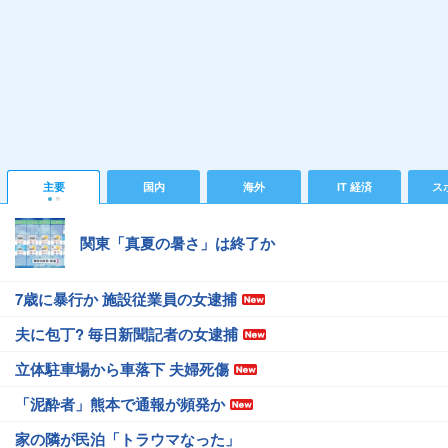
主要
国内
海外
IT 経済
ス
関東「真夏の暑さ」は終了か
7歳に暴行か 施設従業員の女逮捕
夫に包丁? 毎日新聞記者の女逮捕
立体駐車場から車落下 夫婦死傷
「泥酔者」熊本で通報が頻発か
家の隣が民泊「トラウマなった」