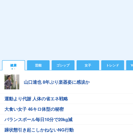
健康
芸能
ゴシップ
女子
トレンド
Y
山口達也 8年ぶり楽器姿に感涙か
運動より代謝 人体の省エネ戦略
大食い女子 46キロ体型の秘密
バランスボール毎日10分で20kg減
躁状態引き起こしかねないNG行動