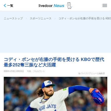
一覧
>
>
コディ・ポンセが右膝の手術を受ける KB
ニューストップ
スポーツニュース
コディ・ポンセが右膝の手術を受ける KBOで歴代
最多252奪三振など大活躍
2026年4月8日 22時33分
写真：フルカウント
by ライブドアニュース編集部