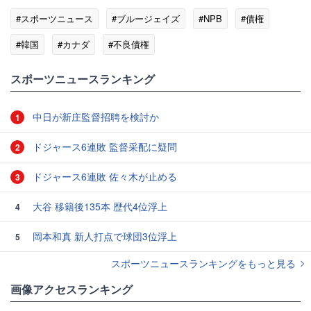
#スポーツニュース
#ブルージェイズ
#NPB
#債権
#韓国
#カナダ
#不良債権
スポーツニュースランキング
中日が新庄監督招聘を検討か
1
ドジャース6連敗 監督采配に疑問
2
ドジャース6連敗 佐々木が止める
3
大谷 移籍後135本 歴代4位浮上
4
岡本和真 新人打点で球団3位浮上
5
スポーツニュースランキングをもっと見る
画像アクセスランキング