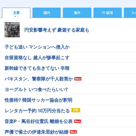
主要
国内
海外
IT 経済
ス
円安影響考えず 豪遊する家庭も
子ども追い マンションへ侵入か
在留資格なし 越人が惨事起こす
新幹線できても生きてない 辛辣
パキスタン、警察隊が千人殺害か
ヨーグルト いつ食べたらいい?
性接待? 韓国サッカー協会が釈明
レンタカー予約 10万円分当たる
音楽P・蔦谷好位置氏 離婚を公表
声優で雀士の伊達朱里紗が結婚