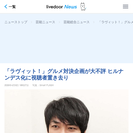
一覧
>
>
>
「ラヴィット！」グル
ニューストップ
芸能ニュース
芸能総合ニュース
「ラヴィット！」グルメ対決企画が大不評 ヒルナ
ンデス化に視聴者置き去り
2026年4月8日 18時27分
写真：Smart FLASH