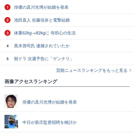
俳優の及川光博が結婚を発表
1
池田直人 佐藤佳奈と電撃結婚
2
体重62kg→82kgに 寺田心の生活
3
黒木啓司氏 逮捕されていたか
4
朝ドラ 次週予告に「ゲンナリ」
5
芸能ニュースランキングをもっと見る
画像アクセスランキング
俳優の及川光博が結婚を発表
中日が新庄監督招聘を検討か