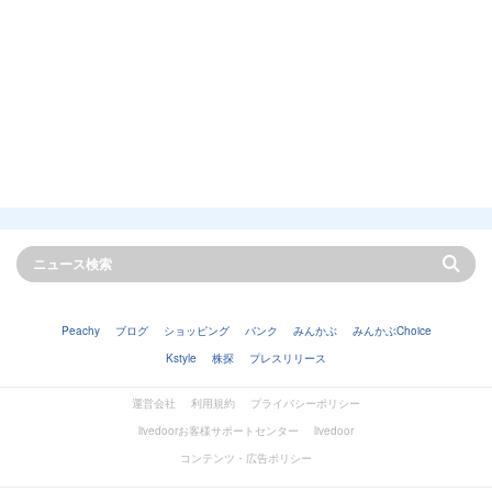
Peachy
ブログ
ショッピング
バンク
みんかぶ
みんかぶChoice
Kstyle
株探
プレスリリース
運営会社
利用規約
プライバシーポリシー
livedoorお客様サポートセンター
livedoor
コンテンツ・広告ポリシー