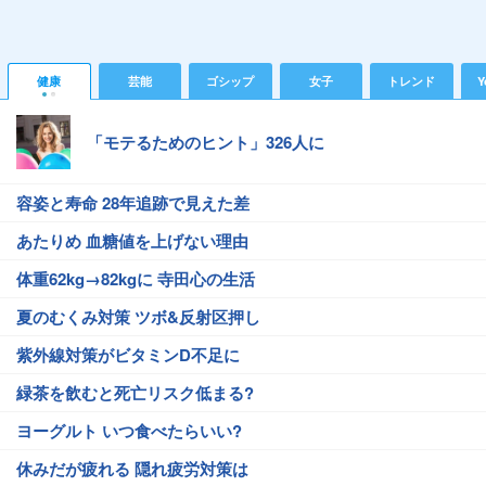
健康
芸能
ゴシップ
女子
トレンド
Y
「モテるためのヒント」326人に
容姿と寿命 28年追跡で見えた差
あたりめ 血糖値を上げない理由
体重62kg→82kgに 寺田心の生活
夏のむくみ対策 ツボ&反射区押し
紫外線対策がビタミンD不足に
緑茶を飲むと死亡リスク低まる?
ヨーグルト いつ食べたらいい?
休みだが疲れる 隠れ疲労対策は