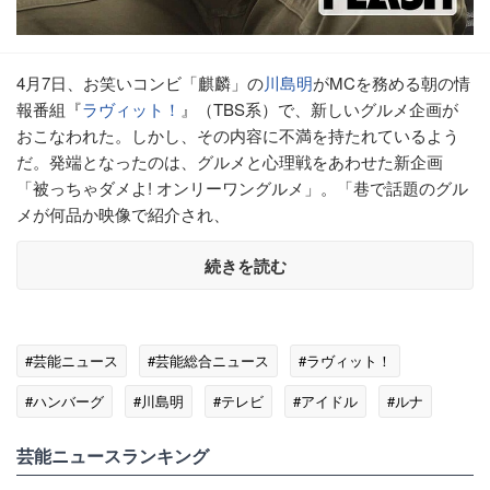
4月7日、お笑いコンビ「麒麟」の
川島明
がMCを務める朝の情
報番組『
ラヴィット！
』（TBS系）で、新しいグルメ企画が
おこなわれた。しかし、その内容に不満を持たれているよう
だ。発端となったのは、グルメと心理戦をあわせた新企画
「被っちゃダメよ! オンリーワングルメ」。「巷で話題のグル
メが何品か映像で紹介され、
続きを読む
#芸能ニュース
#芸能総合ニュース
#ラヴィット！
#ハンバーグ
#川島明
#テレビ
#アイドル
#ルナ
#ネタ
芸能ニュースランキング