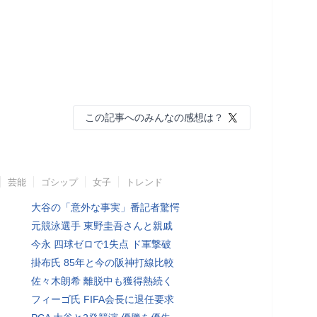
この記事へのみんなの感想は？
芸能
ゴシップ
女子
トレンド
大谷の「意外な事実」番記者驚愕
元競泳選手 東野圭吾さんと親戚
今永 四球ゼロで1失点 ド軍撃破
掛布氏 85年と今の阪神打線比較
佐々木朗希 離脱中も獲得熱続く
フィーゴ氏 FIFA会長に退任要求