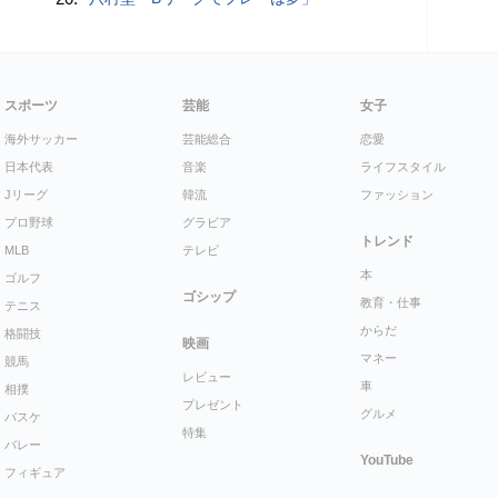
スポーツ
芸能
女子
海外サッカー
芸能総合
恋愛
日本代表
音楽
ライフスタイル
Jリーグ
韓流
ファッション
プロ野球
グラビア
トレンド
MLB
テレビ
本
ゴルフ
ゴシップ
教育・仕事
テニス
からだ
格闘技
映画
マネー
競馬
レビュー
車
相撲
プレゼント
グルメ
バスケ
特集
バレー
YouTube
フィギュア