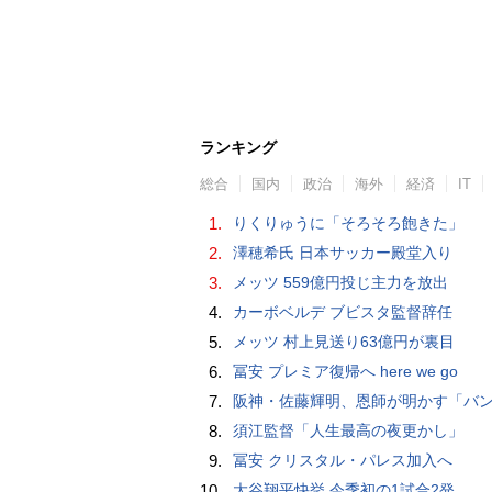
ランキング
総合
国内
政治
海外
経済
IT
1.
りくりゅうに「そろそろ飽きた」
2.
澤穂希氏 日本サッカー殿堂入り
3.
メッツ 559億円投じ主力を放出
4.
カーボベルデ ブビスタ監督辞任
5.
メッツ 村上見送り63億円が裏目
6.
冨安 プレミア復帰へ here we go
7.
阪神・佐藤輝明、恩師が明かす「バント拒否でホームラン」の“やんちゃ坊主
8.
須江監督「人生最高の夜更かし」
9.
冨安 クリスタル・パレス加入へ
10.
大谷翔平快挙 今季初の1試合2発