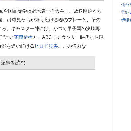
仙台
8回全国高等学校野球選手権大会」。放送開始から
菅野
園」は球児たちが繰り広げる魂のプレーと、その
伊織
する。キャスター陣には、かつて甲子園の決勝再
子”こと
斎藤佑樹
と、ABCアナウンサー時代から現
素顔を追い続ける
ヒロド歩美
。この強力な
記事を読む