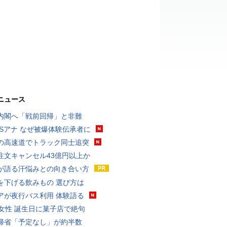
ニュース
内閣へ「戦前回帰」と非難
BSアナ なぜ被爆体験伝承者に
の高速道でトラック同士追突
注文キャンセル43億円以上か
が語る汗悩みとの向き合い方
を下げる飲みもの 選び方は
アが夜行バス利用 体験語る
代女性 誕生日に菓子店で絶句
帰省「予定なし」が約半数