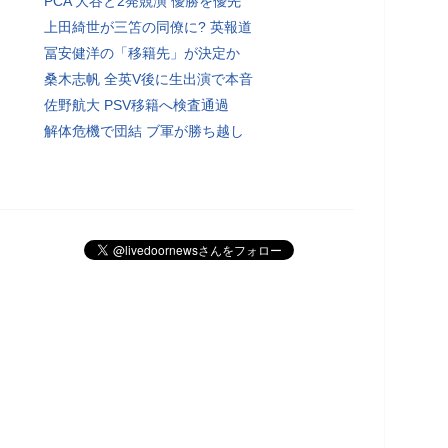
PCA 大谷と2発競演 優勝を優先
上田綺世が三笘の同僚に? 英報道
冨安健洋の「移籍先」が決定か
桑木志帆 全英V後に生出演で本音
佐野航大 PSV移籍へ検査通過
解体危機で団結 ブ軍が勝ち越し