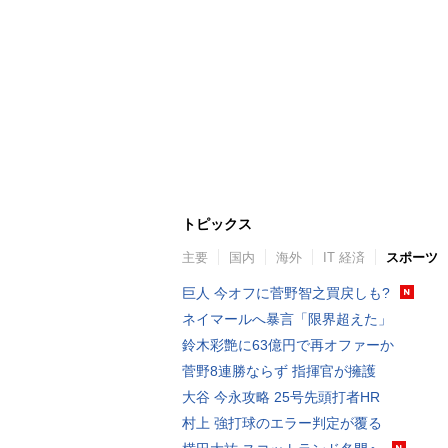
トピックス
主要
国内
海外
IT 経済
スポーツ
巨人 今オフに菅野智之買戻しも?
ネイマールへ暴言「限界超えた」
鈴木彩艶に63億円で再オファーか
菅野8連勝ならず 指揮官が擁護
大谷 今永攻略 25号先頭打者HR
村上 強打球のエラー判定が覆る