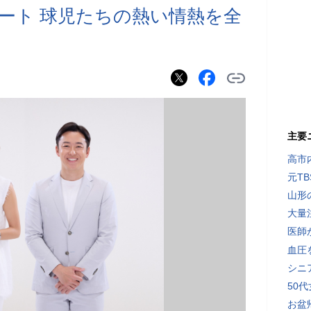
ート 球児たちの熱い情熱を全
主要
高市
元T
山形
大量
医師
血圧
シニ
50
お盆