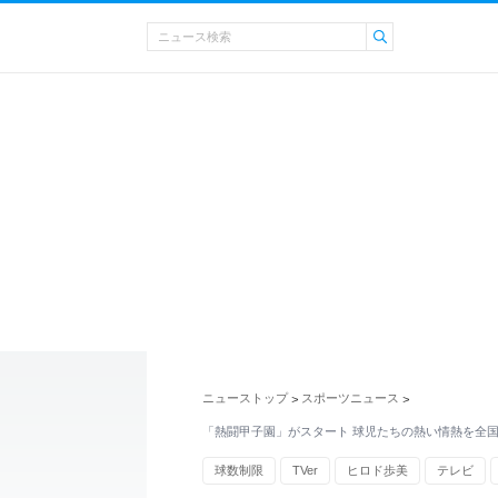
ニューストップ
スポーツニュース
>
>
「熱闘甲子園」がスタート 球児たちの熱い情熱を全
球数制限
TVer
ヒロド歩美
テレビ