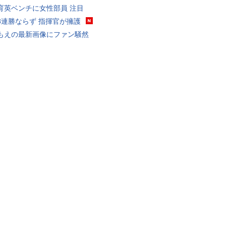
育英ベンチに女性部員 注目
8連勝ならず 指揮官が擁護
もえの最新画像にファン騒然