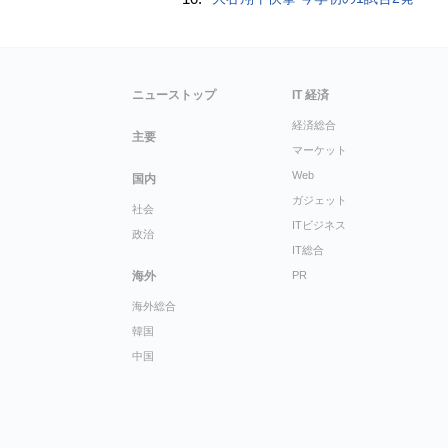
ニューストップ
IT 経済
経済総合
主要
マーケット
Web
国内
ガジェット
社会
ITビジネス
政治
IT総合
海外
PR
海外総合
韓国
中国