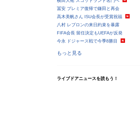
横田大祐 スコットランド名門へ
冨安 プレミア復帰で鎌田と再会
高木美帆さん ISU会長が受賞祝福
八村 レブロンの来日約束を暴露
FIFA会長 留任決定もUEFAが反発
今永 ドジャース戦で今季8勝目
もっと見る
ライブドアニュースを読もう！