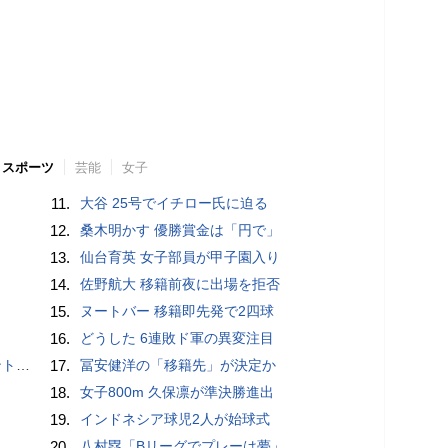
スポーツ
芸能
女子
11.
大谷 25号でイチロー氏に迫る
12.
桑木明かす 優勝賞金は「円で」
13.
仙台育英 女子部員が甲子園入り
14.
佐野航大 移籍前夜に出場を拒否
15.
ヌートバー 移籍即先発で2四球
16.
どうした 6連敗ド軍の異変注目
”時代
17.
冨安健洋の「移籍先」が決定か
18.
女子800m 久保凛が準決勝進出
19.
インドネシア球児2人が始球式
20.
八村塁「Bリーグでプレーは夢」