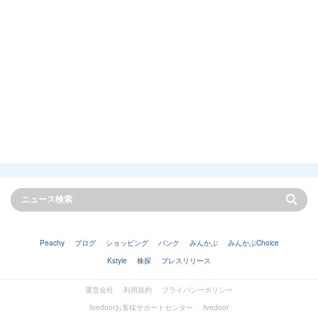
Peachy
ブログ
ショッピング
バンク
みんかぶ
みんかぶChoice
Kstyle
株探
プレスリリース
運営会社
利用規約
プライバシーポリシー
livedoorお客様サポートセンター
livedoor