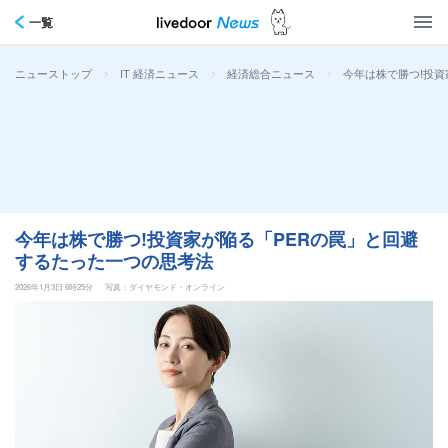
一覧
>
>
>
今年は株で勝つ!投資
ニューストップ
IT 経済ニュース
経済総合ニュース
今年は株で勝つ!投資家が陥る「PERの罠」と回避
するたった一つの思考法
2026年1月3日 6時25分
写真：ダイヤモンド・オンライン