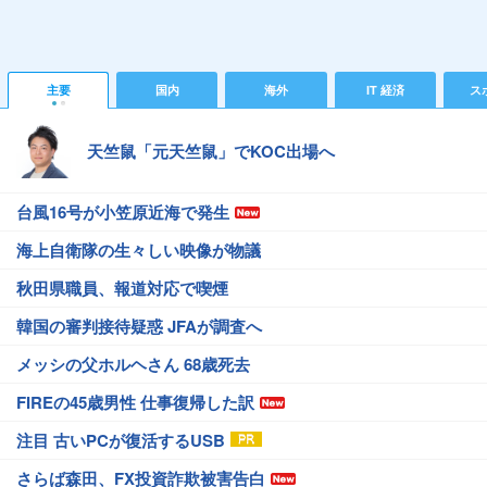
主要
国内
海外
IT 経済
ス
天竺鼠「元天竺鼠」でKOC出場へ
台風16号が小笠原近海で発生
海上自衛隊の生々しい映像が物議
秋田県職員、報道対応で喫煙
韓国の審判接待疑惑 JFAが調査へ
メッシの父ホルヘさん 68歳死去
FIREの45歳男性 仕事復帰した訳
注目 古いPCが復活するUSB
さらば森田、FX投資詐欺被害告白