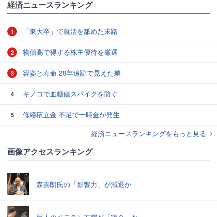
経済ニュースランキング
「東大卒」で就活を舐めた末路
1
物価高で得する株主優待を厳選
2
容姿と寿命 28年追跡で見えた差
3
キノコで血糖値スパイクを防ぐ
4
修繕積立金 不足で一時金が発生
5
経済ニュースランキングをもっと見る
画像アクセスランキング
森喜朗氏の「影響力」が減退か