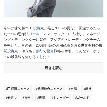
今年は株で勝つ！
投資
家が陥る“PERの罠”と、回避するたっ
た一つの思考法
ゴールド
マン・サックスに入社し、マネージ
ング・ディレクターに就任、アジアのトレーディングチーム
を率いた。その後、200兆円超の運用残高を誇る世界有数の機
関
投資
家・ゆうちょ
銀行
で
投資
戦略を牽引。そんなマーケッ
トの最前線を知り尽くしたト
続きを読む
#IT 経済ニュース
#経済総合ニュース
#市場
#銀行
#モデル
#歴史
#投資
#トレーダー
#ゴールド
#ゆうちょ銀行