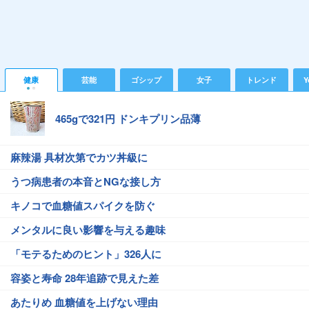
健康
芸能
ゴシップ
女子
トレンド
Y
465gで321円 ドンキプリン品薄
麻辣湯 具材次第でカツ丼級に
うつ病患者の本音とNGな接し方
キノコで血糖値スパイクを防ぐ
メンタルに良い影響を与える趣味
「モテるためのヒント」326人に
容姿と寿命 28年追跡で見えた差
あたりめ 血糖値を上げない理由