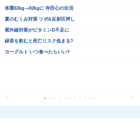
体重62kg→82kgに 寺田心の生活
夏のむくみ対策 ツボ&反射区押し
紫外線対策がビタミンD不足に
緑茶を飲むと死亡リスク低まる?
ヨーグルト いつ食べたらいい?