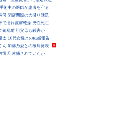
 手術中の医師が患者を守る
寿司 閉店間際の大盛り話題
汗で濡れ皮膚乾燥 男性死亡
で銃乱射 祖父母も殺害か
優太 10代女性との結婚報告
くん 加藤乃愛との破局発表
啓司氏 逮捕されていたか