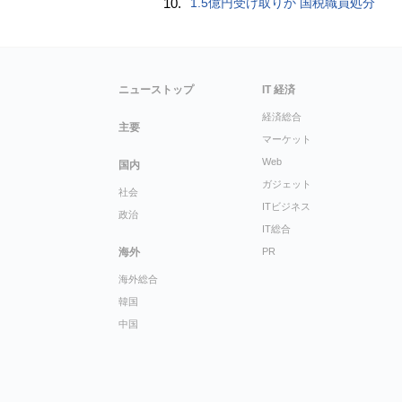
10.
1.5億円受け取りか 国税職員処分
ニューストップ
IT 経済
経済総合
主要
マーケット
Web
国内
ガジェット
社会
ITビジネス
政治
IT総合
海外
PR
海外総合
韓国
中国