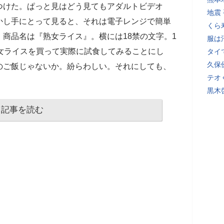
つけた。ぱっと見はどう見てもアダルトビデオ
地震
かし手にとって見ると、それは電子レンジで簡単
くら
商品名は『熟女ライス』。横には18禁の文字。1
服は
女ライスを買って実際に試食してみることにし
タイ
久保
のご飯じゃないか。紛らわしい。それにしても、
テオ
黒木
記事を読む