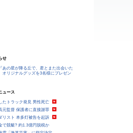
らせ
『あの星が降る丘で、君とまた出会いた
』オリジナルグッズを3名様にプレゼン
ニュース
したトラック発見 男性死亡
高元監督 保護者に直接謝罪
ダリスト 本多灯被告を起訴
金で競艇? 約1.3億円脱税か
地震「激甚災害」に指定決定