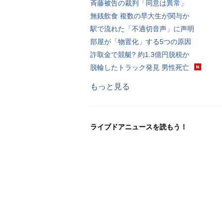
斉藤被告の裁判「同意は異常」
無銭飲食 複数の早大生が関与か
駅で流れた「不適切音声」に声明
部屋が「物置化」する5つの原因
詐取金で競艇? 約1.3億円脱税か
脱輪したトラック発見 男性死亡
もっと見る
ライブドアニュースを読もう！