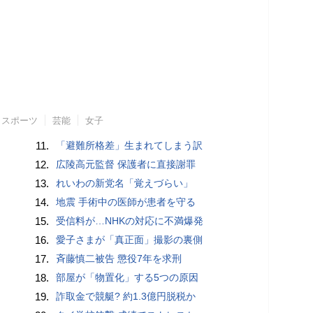
スポーツ
芸能
女子
11.
「避難所格差」生まれてしまう訳
12.
広陵高元監督 保護者に直接謝罪
13.
れいわの新党名「覚えづらい」
14.
地震 手術中の医師が患者を守る
15.
受信料が…NHKの対応に不満爆発
16.
愛子さまが「真正面」撮影の裏側
17.
斉藤慎二被告 懲役7年を求刑
18.
部屋が「物置化」する5つの原因
19.
詐取金で競艇? 約1.3億円脱税か