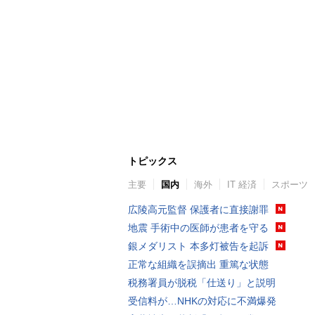
トピックス
主要
国内
海外
IT 経済
スポーツ
広陵高元監督 保護者に直接謝罪
地震 手術中の医師が患者を守る
銀メダリスト 本多灯被告を起訴
正常な組織を誤摘出 重篤な状態
税務署員が脱税「仕送り」と説明
受信料が…NHKの対応に不満爆発