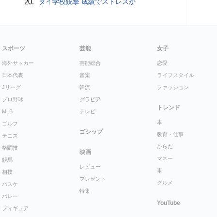
20.
タイ学校銃撃 成績でストレスか
スポーツ
芸能
女子
海外サッカー
芸能総合
恋愛
日本代表
音楽
ライフスタイル
Jリーグ
韓流
ファッション
プロ野球
グラビア
トレンド
MLB
テレビ
本
ゴルフ
ゴシップ
教育・仕事
テニス
からだ
格闘技
映画
マネー
競馬
レビュー
車
相撲
プレゼント
グルメ
バスケ
特集
バレー
YouTube
フィギュア