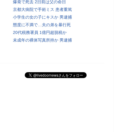
爆発で死去 2日前は父の命日
京都大病院で手術ミス 患者重篤
小学生の女の子にキスか 男逮捕
態度に不満で…夫の弟を暴行死
20代税務署員 1億円超脱税か
未成年の裸体写真所持か 男逮捕