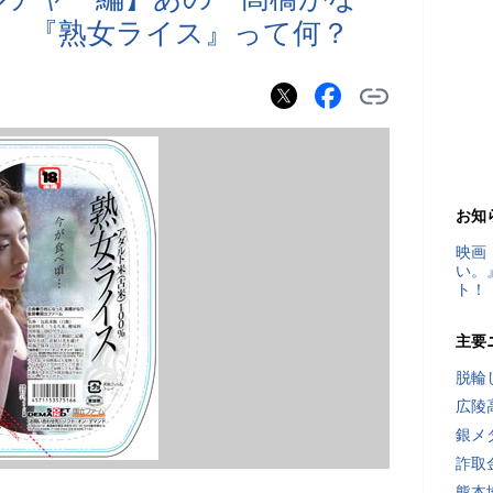
 『熟女ライス』って何？
お知
映画
い。
ト！
主要
脱輪
広陵
銀メ
詐取
熊本