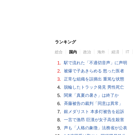
ランキング
総合
国内
政治
海外
経済
IT
1.
駅で流れた「不適切音声」に声明
2.
被爆で子あきらめる 怒った医者
3.
正常な組織を誤摘出 重篤な状態
4.
脱輪したトラック発見 男性死亡
5.
関東「真夏の暑さ」は終了か
6.
斉藤被告の裁判「同意は異常」
7.
銀メダリスト 本多灯被告を起訴
8.
一言で激昂 巨漢が女子高生殺害
9.
声も「人格の象徴」法務省が公表