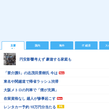
主要
国内
海外
IT 経済
ス
円安影響考えず 豪遊する家庭も
「要介護5」の志茂田景樹氏 今は
東名や関越道で帰省ラッシュ渋滞
大阪メトロの列車で「煙が充満」
在留資格なし 越人が惨事起こす
レンタカー予約 10万円分当たる