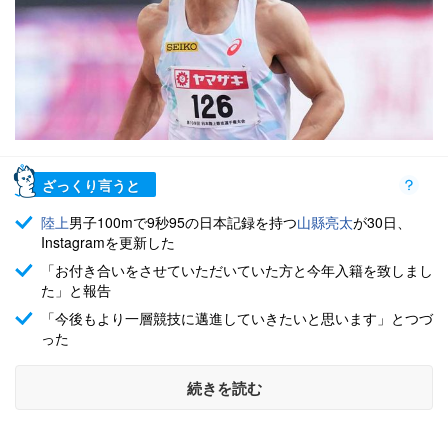
ざっくり言うと
陸上
男子100mで9秒95の日本記録を持つ
山縣亮太
が30日、
Instagramを更新した
「お付き合いをさせていただいていた方と今年入籍を致しまし
た」と報告
「今後もより一層競技に邁進していきたいと思います」とつづ
った
続きを読む