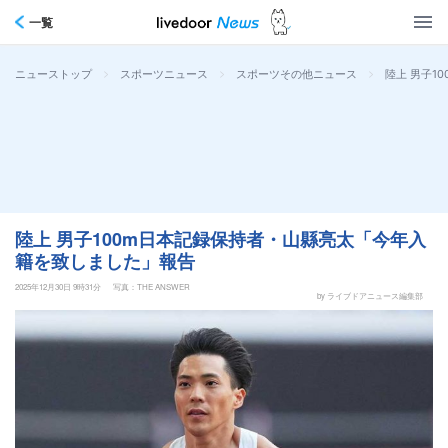
一覧
>
>
>
陸上 男子1
ニューストップ
スポーツニュース
スポーツその他ニュース
陸上 男子100m日本記録保持者・山縣亮太「今年入
籍を致しました」報告
2025年12月30日 9時31分
写真：THE ANSWER
by ライブドアニュース編集部