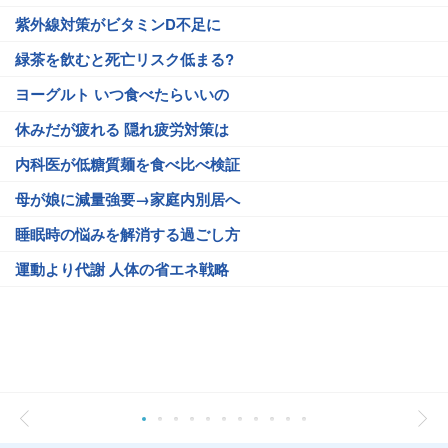
紫外線対策がビタミンD不足に
緑茶を飲むと死亡リスク低まる?
ヨーグルト いつ食べたらいいの
休みだが疲れる 隠れ疲労対策は
内科医が低糖質麺を食べ比べ検証
母が娘に減量強要→家庭内別居へ
睡眠時の悩みを解消する過ごし方
運動より代謝 人体の省エネ戦略