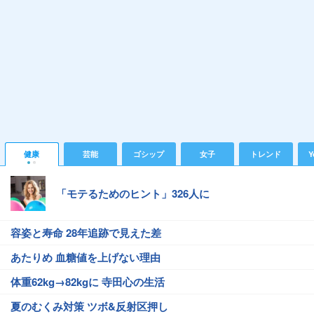
健康
芸能
ゴシップ
女子
トレンド
Y
「モテるためのヒント」326人に
容姿と寿命 28年追跡で見えた差
あたりめ 血糖値を上げない理由
体重62kg→82kgに 寺田心の生活
夏のむくみ対策 ツボ&反射区押し