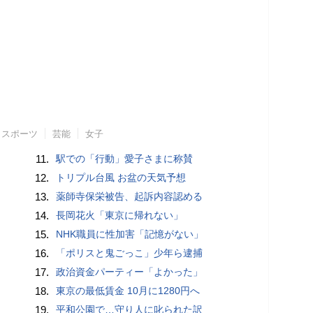
スポーツ
芸能
女子
11.
駅での「行動」愛子さまに称賛
12.
トリプル台風 お盆の天気予想
13.
薬師寺保栄被告、起訴内容認める
14.
長岡花火「東京に帰れない」
15.
NHK職員に性加害「記憶がない」
16.
「ポリスと鬼ごっこ」少年ら逮捕
17.
政治資金パーティー「よかった」
18.
東京の最低賃金 10月に1280円へ
19.
平和公園で…守り人に叱られた訳