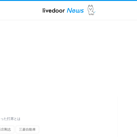
なった打席とは
新庄剛志
三菱自動車