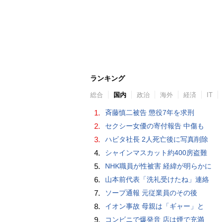
ランキング
総合
国内
政治
海外
経済
IT
1.
斉藤慎二被告 懲役7年を求刑
2.
セクシー女優の寄付報告 中傷も
3.
ハビタ社長 2人死亡後に写真削除
4.
シャインマスカット約400房盗難
5.
NHK職員が性被害 経緯が明らかに
6.
山本前代表「洗礼受けたね」連絡
7.
ソープ通報 元従業員のその後
8.
イオン事故 母親は「ギャー」と
9.
コンビニで爆発音 店は煙で充満