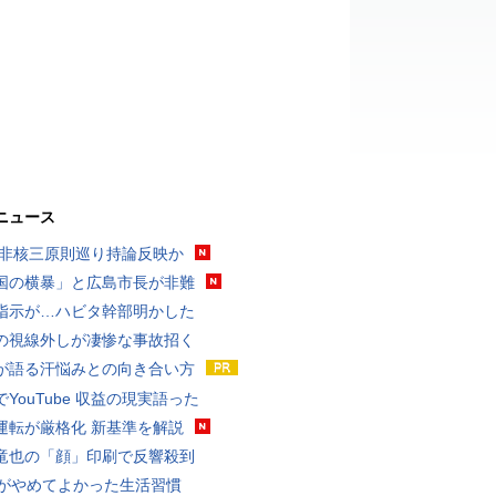
ニュース
 非核三原則巡り持論反映か
国の横暴」と広島市長が非難
指示が…ハビタ幹部明かした
の視線外しが凄惨な事故招く
が語る汗悩みとの向き合い方
YouTube 収益の現実語った
運転が厳格化 新基準を解説
竜也の「顔」印刷で反響殺到
代がやめてよかった生活習慣