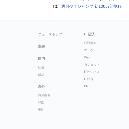
10.
週刊少年ジャンプ 初100万部割れ
ニューストップ
IT 経済
経済総合
主要
マーケット
Web
国内
ガジェット
社会
ITビジネス
政治
IT総合
海外
PR
海外総合
韓国
中国