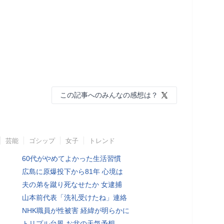
この記事へのみんなの感想は？
芸能
ゴシップ
女子
トレンド
60代がやめてよかった生活習慣
広島に原爆投下から81年 心境は
夫の弟を蹴り死なせたか 女逮捕
山本前代表「洗礼受けたね」連絡
NHK職員が性被害 経緯が明らかに
トリプル台風 お盆の天気予想