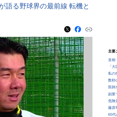
が語る野球界の最前線 転機と
主要
首相
「大
私の
数秒
医師
副業で
危険
藤原
60