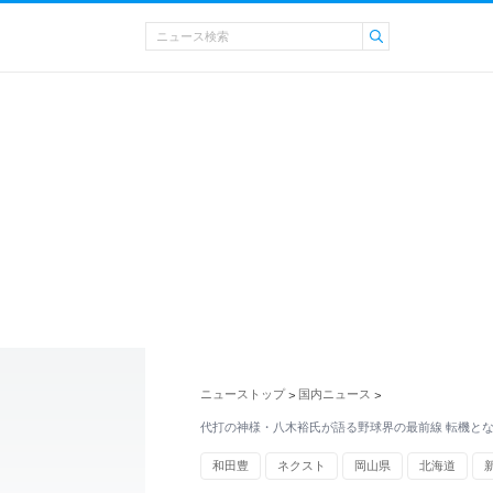
ニューストップ
国内ニュース
>
>
代打の神様・八木裕氏が語る野球界の最前線 転機と
和田豊
ネクスト
岡山県
北海道