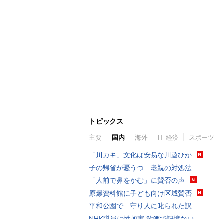
トピックス
主要
国内
海外
IT 経済
スポーツ
「川ガキ」文化は安易な川遊びか
子の帰省が憂うつ…老親の対処法
「人前で鼻をかむ」に賛否の声
原爆資料館に子ども向け区域賛否
平和公園で…守り人に叱られた訳
NHK職員に性加害 飲酒で記憶ない