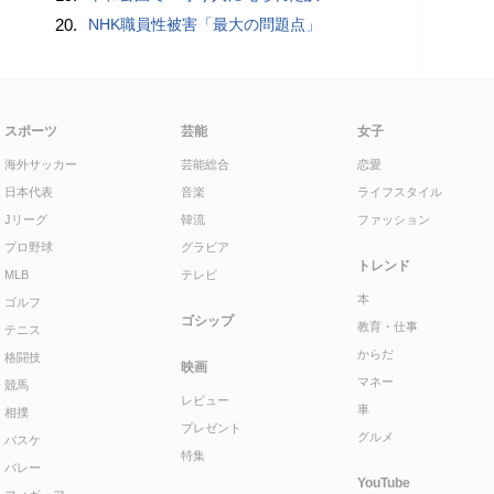
20.
NHK職員性被害「最大の問題点」
スポーツ
芸能
女子
海外サッカー
芸能総合
恋愛
日本代表
音楽
ライフスタイル
Jリーグ
韓流
ファッション
プロ野球
グラビア
トレンド
MLB
テレビ
本
ゴルフ
ゴシップ
教育・仕事
テニス
からだ
格闘技
映画
マネー
競馬
レビュー
車
相撲
プレゼント
グルメ
バスケ
特集
バレー
YouTube