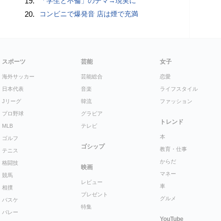
19.
「学生と不倫」のデマ→現実に
20.
コンビニで爆発音 店は煙で充満
スポーツ
芸能
女子
海外サッカー
芸能総合
恋愛
日本代表
音楽
ライフスタイル
Jリーグ
韓流
ファッション
プロ野球
グラビア
トレンド
MLB
テレビ
本
ゴルフ
ゴシップ
教育・仕事
テニス
からだ
格闘技
映画
マネー
競馬
レビュー
車
相撲
プレゼント
グルメ
バスケ
特集
バレー
YouTube