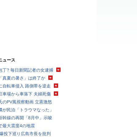
ニュース
包丁? 毎日新聞記者の女逮捕
「真夏の暑さ」は終了か
に自転車侵入 路側帯を逆走
駐車場から車落下 夫婦死傷
氏のPV風視察動画 立憲激怒
隣が民泊「トラウマなった」
新幹線の再開「8月中」示唆
で最大震度4の地震
原爆投下巡り広島市長を批判