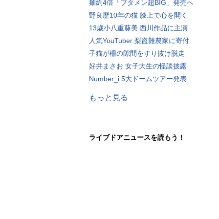
麺約4倍「ブタメン超BIG」発売へ
野良歴10年の猫 膝上で心を開く
13歳小八重葵美 西川作品に主演
人気YouTuber 梨盗難農家に寄付
子猫が柵の隙間をすり抜け脱走
好井まさお 女子大生の怪談披露
Number_i 5大ドームツアー発表
もっと見る
ライブドアニュースを読もう！