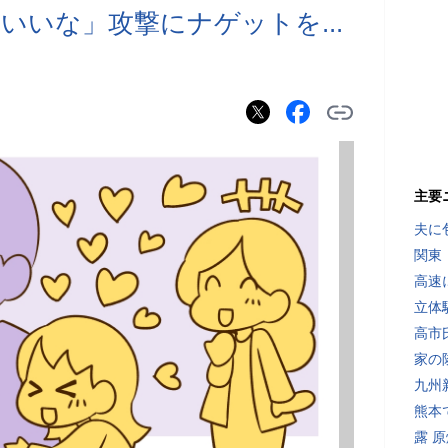
いいな」攻撃にナゲットを...
主要
夫に
関東
高速
立体
高市
家の
九州
熊本
露 