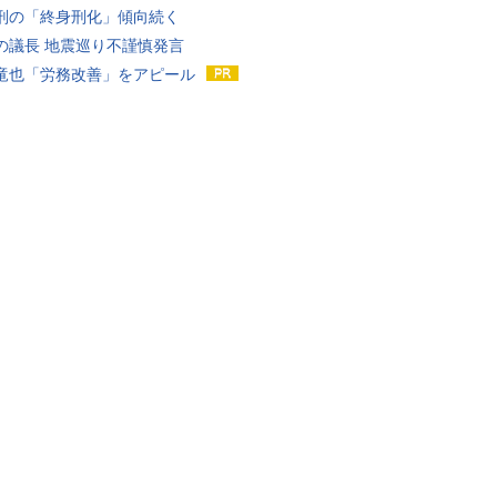
刑の「終身刑化」傾向続く
の議長 地震巡り不謹慎発言
竜也「労務改善」をアピール