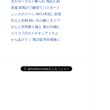
犬がヨーグルト断られ 拗ねた顔
茨城 群馬の了解得てパスポート
シンクのジーン MCU本流に登場
甘えん坊猫 飼い主の腕にダイブ
がんと失明乗り越え 猫が19歳に
スリコ 7月のイチオシアイテム
からあげクン 累計販売50億食に