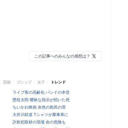
この記事へのみんなの感想は？
芸能
ゴシップ
女子
トレンド
ライブ客の高齢化 バンドの本音
懲役太郎 曖昧な指示が招いた死
ちいかわ映画 灰色の島民の罪
大井川鉄道 Tシャツが乗車券に
詐欺犯取材の現場 命の危険も