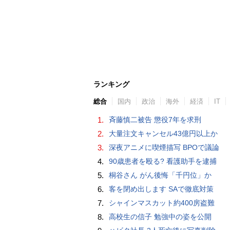
ランキング
総合
国内
政治
海外
経済
IT
1.
斉藤慎二被告 懲役7年を求刑
2.
大量注文キャンセル43億円以上か
3.
深夜アニメに喫煙描写 BPOで議論
4.
90歳患者を殴る? 看護助手を逮捕
5.
桐谷さん がん後悔「千円位」か
6.
客を閉め出します SAで徹底対策
7.
シャインマスカット約400房盗難
8.
高校生の信子 勉強中の姿を公開