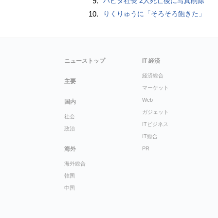
9.
ハビタ社長 2人死亡後に写真削除
10.
りくりゅうに「そろそろ飽きた」
ニューストップ
IT 経済
経済総合
主要
マーケット
Web
国内
ガジェット
社会
ITビジネス
政治
IT総合
海外
PR
海外総合
韓国
中国