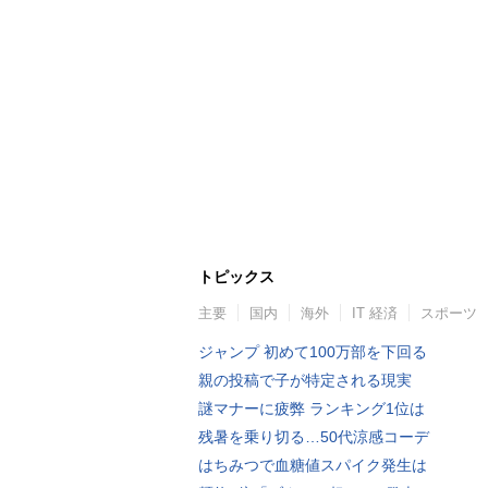
トピックス
主要
国内
海外
IT 経済
スポーツ
ジャンプ 初めて100万部を下回る
親の投稿で子が特定される現実
謎マナーに疲弊 ランキング1位は
残暑を乗り切る…50代涼感コーデ
はちみつで血糖値スパイク発生は