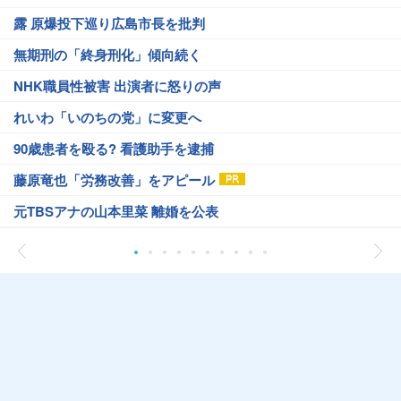
露 原爆投下巡り広島市長を批判
無期刑の「終身刑化」傾向続く
NHK職員性被害 出演者に怒りの声
れいわ「いのちの党」に変更へ
90歳患者を殴る? 看護助手を逮捕
藤原竜也「労務改善」をアピール
元TBSアナの山本里菜 離婚を公表