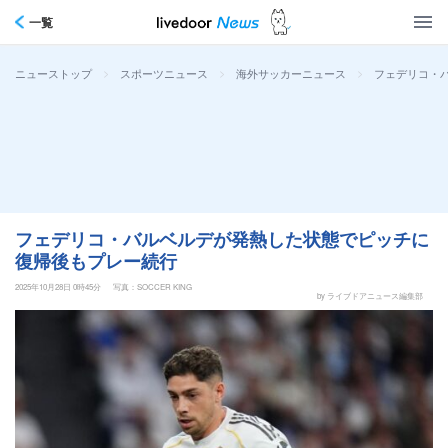
一覧
>
>
>
フェデリコ・
ニューストップ
スポーツニュース
海外サッカーニュース
フェデリコ・バルベルデが発熱した状態でピッチに
復帰後もプレー続行
2025年10月28日 0時45分
写真：SOCCER KING
by ライブドアニュース編集部