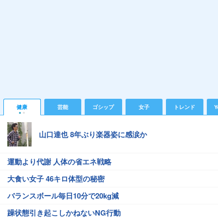
健康
芸能
ゴシップ
女子
トレンド
Y
山口達也 8年ぶり楽器姿に感涙か
運動より代謝 人体の省エネ戦略
大食い女子 46キロ体型の秘密
バランスボール毎日10分で20kg減
躁状態引き起こしかねないNG行動