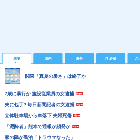
主要
国内
海外
IT 経済
ス
関東「真夏の暑さ」は終了か
7歳に暴行か 施設従業員の女逮捕
夫に包丁? 毎日新聞記者の女逮捕
立体駐車場から車落下 夫婦死傷
「泥酔者」熊本で通報が頻発か
家の隣が民泊「トラウマなった」