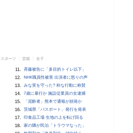
スポーツ
芸能
女子
11.
斉藤被告に「多目的トイレ以下」
12.
NHK職員性被害 出演者に怒りの声
13.
みな実を守った? 粋な行動に称賛
14.
7歳に暴行か 施設従業員の女逮捕
15.
「泥酔者」熊本で通報が頻発か
16.
茨城県「パスポート」発行を発表
17.
印食品工場 生地の上を転げ回る
18.
家の隣が民泊「トラウマなった」