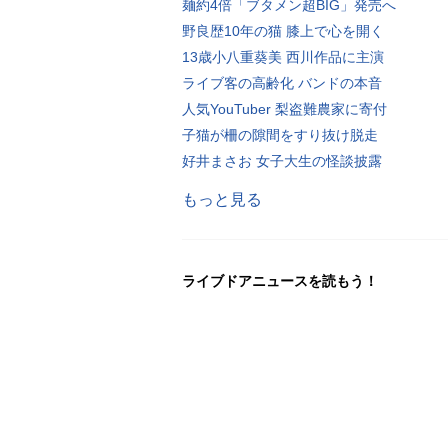
麺約4倍「ブタメン超BIG」発売へ
野良歴10年の猫 膝上で心を開く
13歳小八重葵美 西川作品に主演
ライブ客の高齢化 バンドの本音
人気YouTuber 梨盗難農家に寄付
子猫が柵の隙間をすり抜け脱走
好井まさお 女子大生の怪談披露
もっと見る
ライブドアニュースを読もう！