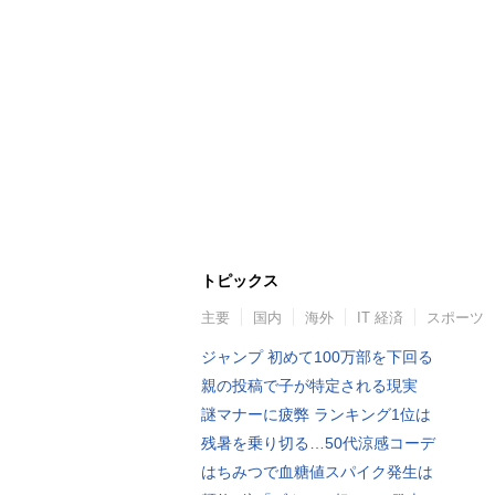
トピックス
主要
国内
海外
IT 経済
スポーツ
ジャンプ 初めて100万部を下回る
親の投稿で子が特定される現実
謎マナーに疲弊 ランキング1位は
残暑を乗り切る…50代涼感コーデ
はちみつで血糖値スパイク発生は