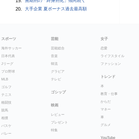
19.
無期刑の「終身刑化」傾向続く
20.
大手企業 夏ボーナス過去最高額
スポーツ
芸能
女子
海外サッカー
芸能総合
恋愛
日本代表
音楽
ライフスタイル
Jリーグ
韓流
ファッション
プロ野球
グラビア
トレンド
MLB
テレビ
本
ゴルフ
ゴシップ
教育・仕事
テニス
からだ
格闘技
映画
マネー
競馬
レビュー
車
相撲
プレゼント
グルメ
バスケ
特集
バレー
YouTube