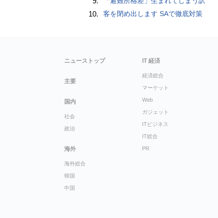
9.
「避難所格差」生まれてしまう訳
10.
客を閉め出します SAで徹底対策
ニューストップ
IT 経済
経済総合
主要
マーケット
Web
国内
ガジェット
社会
ITビジネス
政治
IT総合
海外
PR
海外総合
韓国
中国