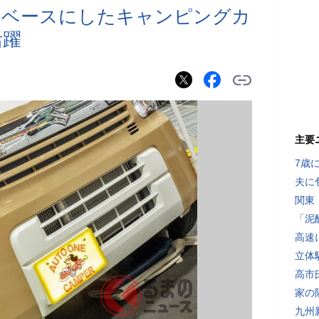
をベースにしたキャンピングカ
活躍
主要
7歳
夫に
関東
「泥
高速
立体
高市
家の
九州