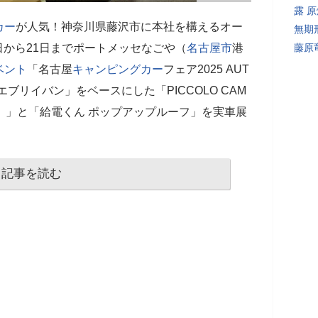
露 
カー
が人気！神奈川県藤沢市に本社を構えるオー
無期
0日から21日までポートメッセなごや（
名古屋市
港
藤原
ベント
「名古屋
キャンピングカー
フェア2025 AUT
ブリイバン」をベースにした「PICCOLO CAM
）」と「給電くん ポップアップルーフ」を実車展
記事を読む