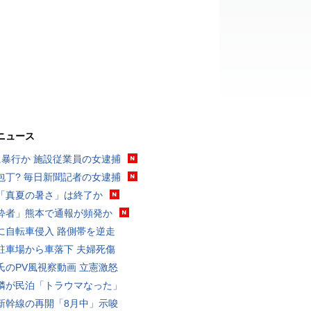
ニュース
に暴行か 施設従業員の女逮捕
包丁? 毎日新聞記者の女逮捕
「真夏の暑さ」は終了か
酔者」熊本で通報が頻発か
に自転車侵入 路側帯を逆走
駐車場から車落下 夫婦死傷
氏のPV風視察動画 立憲激怒
隣が民泊「トラウマなった」
新幹線の再開「8月中」示唆