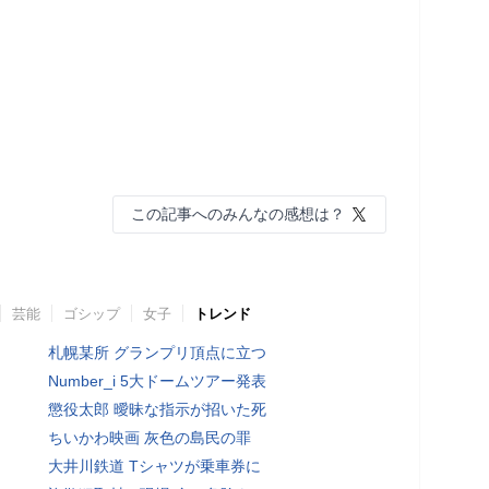
この記事へのみんなの感想は？
芸能
ゴシップ
女子
トレンド
札幌某所 グランプリ頂点に立つ
Number_i 5大ドームツアー発表
懲役太郎 曖昧な指示が招いた死
ちいかわ映画 灰色の島民の罪
大井川鉄道 Tシャツが乗車券に