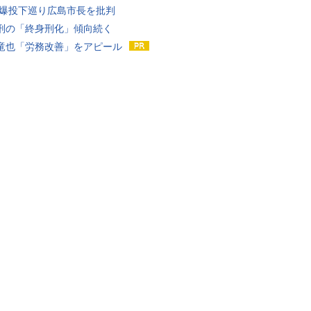
原爆投下巡り広島市長を批判
刑の「終身刑化」傾向続く
竜也「労務改善」をアピール