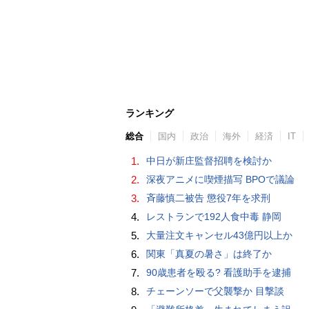
ランキング
総合
国内
政治
海外
経済
IT
1.
中日が新庄監督招聘を検討か
2.
深夜アニメに喫煙描写 BPOで議論
3.
斉藤慎二被告 懲役7年を求刑
4.
レストランで192人食中毒 静岡
5.
大量注文キャンセル43億円以上か
6.
関東「真夏の暑さ」は終了か
7.
90歳患者を殴る? 看護助手を逮捕
8.
チェーンソーで父襲撃か 目撃談