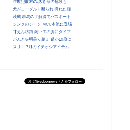
詐欺犯取材の現場 命の危険も
犬がヨーグルト断られ 拗ねた顔
茨城 群馬の了解得てパスポート
シンクのジーン MCU本流に登場
甘えん坊猫 飼い主の腕にダイブ
がんと失明乗り越え 猫が19歳に
スリコ 7月のイチオシアイテム