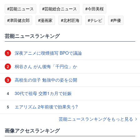
#芸能ニュース
#芸能総合ニュース
#今田美桜
#津田健次郎
#漫画家
#北村匠海
#テレビ
#声優
#NHK連続テレビ小説
芸能ニュースランキング
深夜アニメに喫煙描写 BPOで議論
1
桐谷さん がん後悔「千円位」か
2
高校生の信子 勉強中の姿を公開
3
30代で祖母 交際1カ月で妊娠
4
エアリズム 2年前後で効果失う?
5
芸能ニュースランキングをもっと見る
画像アクセスランキング