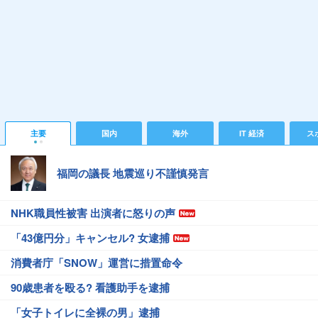
主要
国内
海外
IT 経済
ス
福岡の議長 地震巡り不謹慎発言
NHK職員性被害 出演者に怒りの声
「43億円分」キャンセル? 女逮捕
消費者庁「SNOW」運営に措置命令
90歳患者を殴る? 看護助手を逮捕
「女子トイレに全裸の男」逮捕