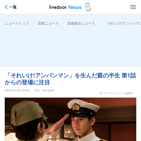
一覧
>
>
>
「それいけ!アンパンマ
ニューストップ
芸能ニュース
芸能総合ニュース
「それいけ!アンパンマン」を生んだ親の半生 第1話
からの登場に注目
2025年6月15日 5時30分
写真：Real Sound
by ライブドアニュース編集部