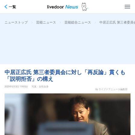
一覧
>
>
>
中居正広氏 第三者委
ニューストップ
芸能ニュース
芸能総合ニュース
中居正広氏 第三者委員会に対し「再反論」貫くも
「説明拒否」の構え
2025年6月3日 11時0分
写真：女性自身
by ライブドアニュース編集部