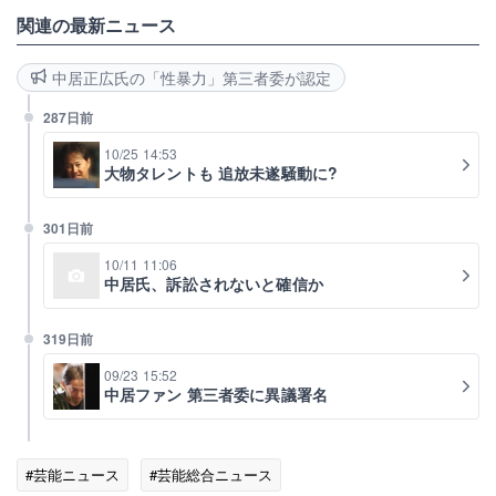
関連の最新ニュース
中居正広氏の「性暴力」第三者委が認定
287日前
10/25 14:53
大物タレントも 追放未遂騒動に?
301日前
10/11 11:06
中居氏、訴訟されないと確信か
319日前
09/23 15:52
中居ファン 第三者委に異議署名
#芸能ニュース
#芸能総合ニュース