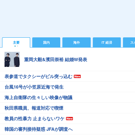
主要
国内
海外
IT 経済
ス
重岡大毅&濱田崇裕 結婚W発表
表参道でタクシーがビル突っ込む
台風16号が小笠原近海で発生
海上自衛隊の生々しい映像が物議
秋田県職員、報道対応で喫煙
教員の性暴力 止まらないワケ
韓国の審判接待疑惑 JFAが調査へ