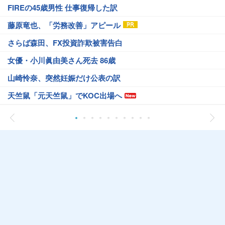
FIREの45歳男性 仕事復帰した訳
藤原竜也、「労務改善」アピール
さらば森田、FX投資詐欺被害告白
女優・小川眞由美さん死去 86歳
山崎怜奈、突然妊娠だけ公表の訳
天竺鼠「元天竺鼠」でKOC出場へ