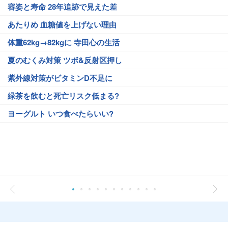
容姿と寿命 28年追跡で見えた差
あたりめ 血糖値を上げない理由
体重62kg→82kgに 寺田心の生活
夏のむくみ対策 ツボ&反射区押し
紫外線対策がビタミンD不足に
緑茶を飲むと死亡リスク低まる?
ヨーグルト いつ食べたらいい?