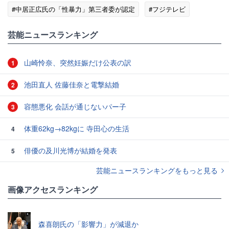
#中居正広氏の「性暴力」第三者委が認定
#フジテレビ
#中居正広
#ミヤネ屋
芸能ニュースランキング
山崎怜奈、突然妊娠だけ公表の訳
1
池田直人 佐藤佳奈と電撃結婚
2
容態悪化 会話が通じないパー子
3
体重62kg→82kgに 寺田心の生活
4
俳優の及川光博が結婚を発表
5
芸能ニュースランキングをもっと見る
画像アクセスランキング
森喜朗氏の「影響力」が減退か