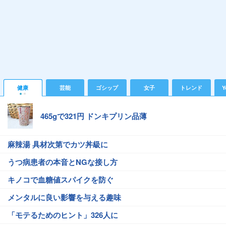
健康
芸能
ゴシップ
女子
トレンド
Y
465gで321円 ドンキプリン品薄
麻辣湯 具材次第でカツ丼級に
うつ病患者の本音とNGな接し方
キノコで血糖値スパイクを防ぐ
メンタルに良い影響を与える趣味
「モテるためのヒント」326人に