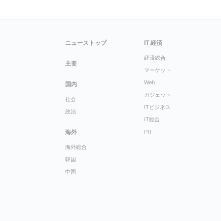
ニューストップ
IT 経済
経済総合
主要
マーケット
Web
国内
ガジェット
社会
ITビジネス
政治
IT総合
海外
PR
海外総合
韓国
中国