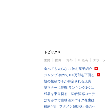
トピックス
主要
国内
海外
IT 経済
スポーツ
食べても太らない 神お菓子紹介
ジャンプ 初めて100万部を下回る
親の投稿で子が特定される現実
謎マナーに疲弊 ランキング1位は
残暑を乗り切る…50代涼感コーデ
はちみつで血糖値スパイク発生は
麺約4倍「ブタメン超BIG」発売へ