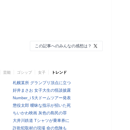
この記事へのみんなの感想は？
芸能
ゴシップ
女子
トレンド
札幌某所 グランプリ頂点に立つ
好井まさお 女子大生の怪談披露
Number_i 5大ドームツアー発表
懲役太郎 曖昧な指示が招いた死
ちいかわ映画 灰色の島民の罪
大井川鉄道 Tシャツが乗車券に
詐欺犯取材の現場 命の危険も