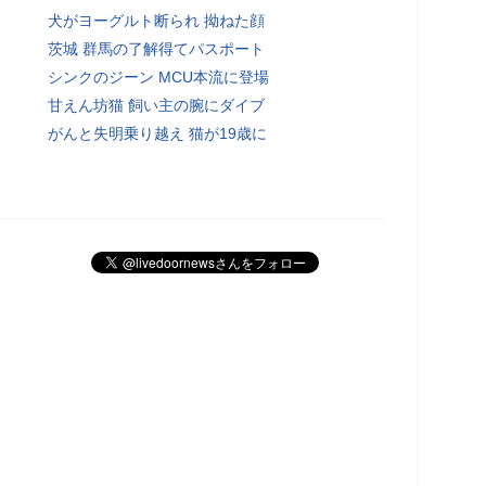
犬がヨーグルト断られ 拗ねた顔
茨城 群馬の了解得てパスポート
シンクのジーン MCU本流に登場
甘えん坊猫 飼い主の腕にダイブ
がんと失明乗り越え 猫が19歳に