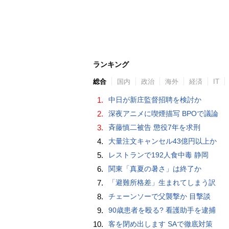
ランキング
総合
国内
政治
海外
経済
IT
1.
中日が新庄監督招聘を検討か
2.
深夜アニメに喫煙描写 BPOで議論
3.
斉藤慎二被告 懲役7年を求刑
4.
大量注文キャンセル43億円以上か
5.
レストランで192人食中毒 静岡
6.
関東「真夏の暑さ」は終了か
7.
「避難所格差」生まれてしまう訳
8.
チェーンソーで父襲撃か 目撃談
9.
90歳患者を殴る? 看護助手を逮捕
10.
客を閉め出します SAで徹底対策