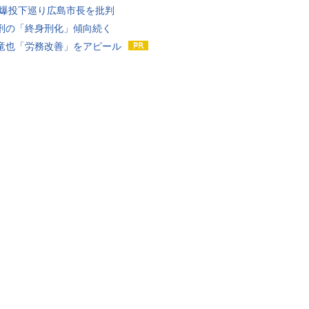
原爆投下巡り広島市長を批判
刑の「終身刑化」傾向続く
竜也「労務改善」をアピール