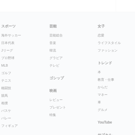
スポーツ
芸能
女子
海外サッカー
芸能総合
恋愛
日本代表
音楽
ライフスタイル
Jリーグ
韓流
ファッション
プロ野球
グラビア
トレンド
MLB
テレビ
本
ゴルフ
ゴシップ
教育・仕事
テニス
からだ
格闘技
映画
マネー
競馬
レビュー
車
相撲
プレゼント
グルメ
バスケ
特集
バレー
YouTube
フィギュア
サブカル