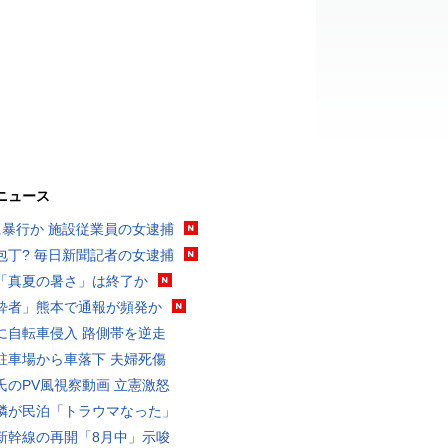
ニュース
に暴行か 施設従業員の女逮捕
包丁? 毎日新聞記者の女逮捕
「真夏の暑さ」は終了か
酔者」熊本で通報が頻発か
に自転車侵入 路側帯を逆走
駐車場から車落下 夫婦死傷
氏のPV風視察動画 立憲激怒
隣が民泊「トラウマなった」
新幹線の再開「8月中」示唆