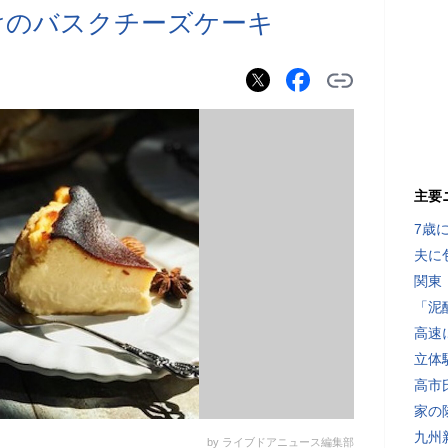
けのバスクチーズケーキ
主要
7歳
夫に
関東
「泥
高速
立体
高市
家の
九州
by ライブドアニュース編集部