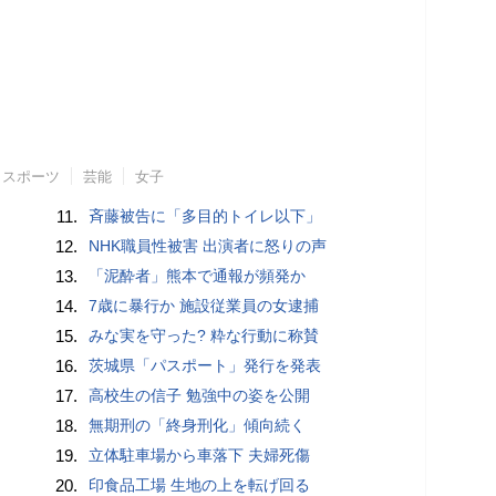
スポーツ
芸能
女子
11.
斉藤被告に「多目的トイレ以下」
12.
NHK職員性被害 出演者に怒りの声
13.
「泥酔者」熊本で通報が頻発か
14.
7歳に暴行か 施設従業員の女逮捕
15.
みな実を守った? 粋な行動に称賛
16.
茨城県「パスポート」発行を発表
17.
高校生の信子 勉強中の姿を公開
18.
無期刑の「終身刑化」傾向続く
19.
立体駐車場から車落下 夫婦死傷
20.
印食品工場 生地の上を転げ回る