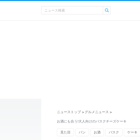
ニューストップ
グルメニュース
>
>
お酒にも合う!大人向けのバスクチーズケーキ
見た目
パン
お酒
バスク
ケーキ