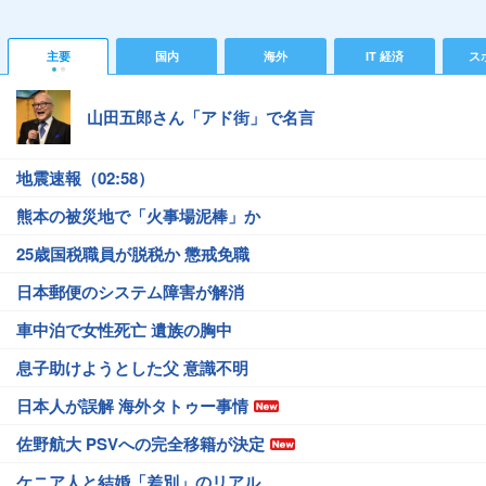
主要
国内
海外
IT 経済
ス
山田五郎さん「アド街」で名言
地震速報（02:58）
熊本の被災地で「火事場泥棒」か
25歳国税職員が脱税か 懲戒免職
日本郵便のシステム障害が解消
車中泊で女性死亡 遺族の胸中
息子助けようとした父 意識不明
日本人が誤解 海外タトゥー事情
佐野航大 PSVへの完全移籍が決定
ケニア人と結婚「差別」のリアル