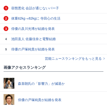
容態悪化 会話が通じないパー子
1
体重62kg→82kgに 寺田心の生活
2
俳優の及川光博が結婚を発表
3
池田直人 佐藤佳奈と電撃結婚
4
俳優の戸塚純貴が結婚を発表
5
芸能ニュースランキングをもっと見る
画像アクセスランキング
森喜朗氏の「影響力」が減退か
俳優の戸塚純貴が結婚を発表