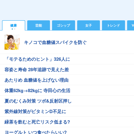
健康
芸能
ゴシップ
女子
トレンド
Y
キノコで血糖値スパイクを防ぐ
「モテるためのヒント」326人に
容姿と寿命 28年追跡で見えた差
あたりめ 血糖値を上げない理由
体重62kg→82kgに 寺田心の生活
夏のむくみ対策 ツボ&反射区押し
紫外線対策がビタミンD不足に
緑茶を飲むと死亡リスク低まる?
ヨーグルト いつ食べたらいい?