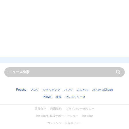
Peachy
ブログ
ショッピング
バンク
みんかぶ
みんかぶChoice
Kstyle
株探
プレスリリース
運営会社
利用規約
プライバシーポリシー
livedoorお客様サポートセンター
livedoor
コンテンツ・広告ポリシー