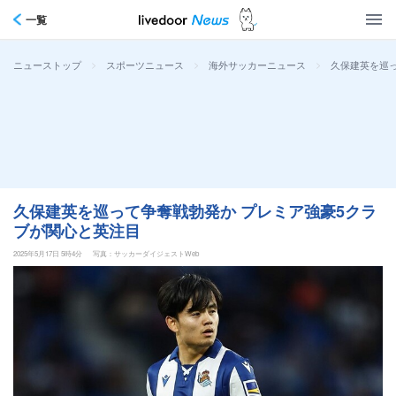
一覧
>
>
>
久保建英を巡
ニューストップ
スポーツニュース
海外サッカーニュース
久保建英を巡って争奪戦勃発か プレミア強豪5クラ
ブが関心と英注目
2025年5月17日 5時4分
写真：サッカーダイジェストWeb