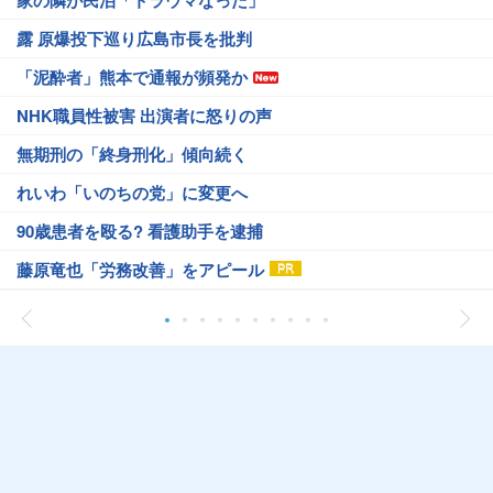
家の隣が民泊「トラウマなった」
露 原爆投下巡り広島市長を批判
「泥酔者」熊本で通報が頻発か
NHK職員性被害 出演者に怒りの声
無期刑の「終身刑化」傾向続く
れいわ「いのちの党」に変更へ
90歳患者を殴る? 看護助手を逮捕
藤原竜也「労務改善」をアピール