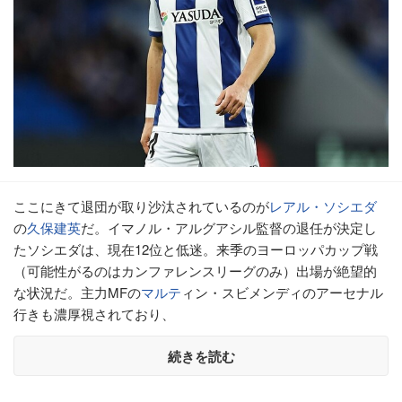
ここにきて退団が取り沙汰されているのが
レアル・ソシエダ
の
久保建英
だ。イマノル・アルグアシル監督の退任が決定し
たソシエダは、現在12位と低迷。来季のヨーロッパカップ戦
（可能性がるのはカンファレンスリーグのみ）出場が絶望的
な状況だ。主力MFの
マルテ
ィン・スビメンディのアーセナル
行きも濃厚視されており、
続きを読む