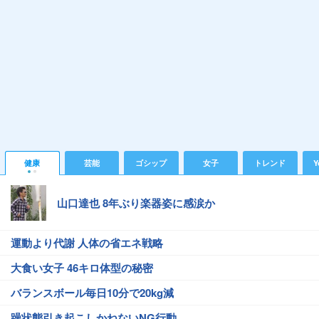
健康
芸能
ゴシップ
女子
トレンド
Y
山口達也 8年ぶり楽器姿に感涙か
運動より代謝 人体の省エネ戦略
大食い女子 46キロ体型の秘密
バランスボール毎日10分で20kg減
躁状態引き起こしかねないNG行動