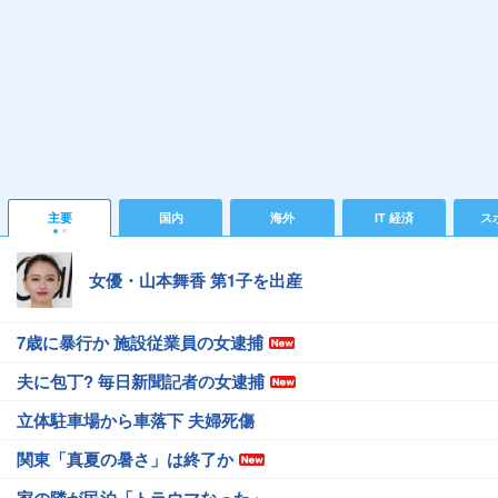
主要
国内
海外
IT 経済
ス
女優・山本舞香 第1子を出産
7歳に暴行か 施設従業員の女逮捕
夫に包丁? 毎日新聞記者の女逮捕
立体駐車場から車落下 夫婦死傷
関東「真夏の暑さ」は終了か