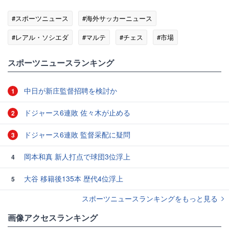
#スポーツニュース
#海外サッカーニュース
#レアル・ソシエダ
#マルテ
#チェス
#市場
#メディア
#久保建英
#デビル
スポーツニュースランキング
中日が新庄監督招聘を検討か
1
ドジャース6連敗 佐々木が止める
2
ドジャース6連敗 監督采配に疑問
3
岡本和真 新人打点で球団3位浮上
4
大谷 移籍後135本 歴代4位浮上
5
スポーツニュースランキングをもっと見る
画像アクセスランキング