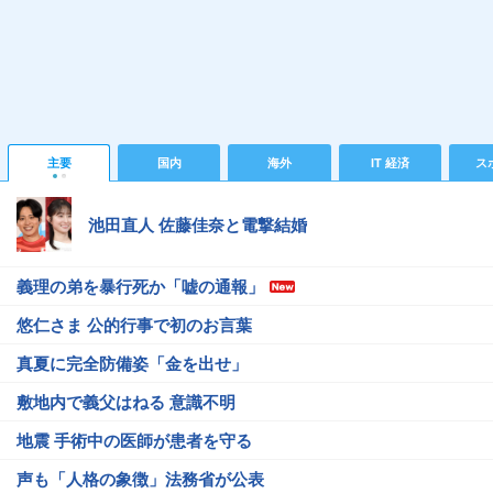
主要
国内
海外
IT 経済
ス
池田直人 佐藤佳奈と電撃結婚
義理の弟を暴行死か「嘘の通報」
悠仁さま 公的行事で初のお言葉
真夏に完全防備姿「金を出せ」
敷地内で義父はねる 意識不明
地震 手術中の医師が患者を守る
声も「人格の象徴」法務省が公表