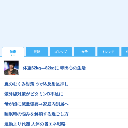
健康
芸能
ゴシップ
女子
トレンド
Y
体重62kg→82kgに 寺田心の生活
夏のむくみ対策 ツボ&反射区押し
紫外線対策がビタミンD不足に
母が娘に減量強要→家庭内別居へ
睡眠時の悩みを解消する過ごし方
運動より代謝 人体の省エネ戦略