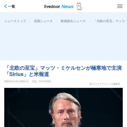
一覧
>
>
>
「北欧の至宝」マッツ・
ニューストップ
芸能ニュース
映画総合ニュース
「北欧の至宝」マッツ・ミケルセンが極寒地で主演
「Sirius」と米報道
2025年5月14日 20時51分
写真：THE RIVER
by ライブドアニュース編集部