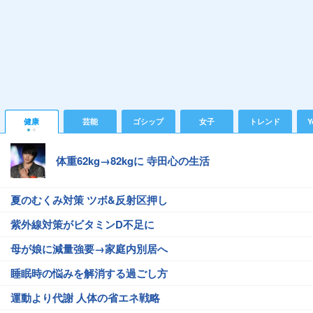
健康
芸能
ゴシップ
女子
トレンド
Y
体重62kg→82kgに 寺田心の生活
夏のむくみ対策 ツボ&反射区押し
紫外線対策がビタミンD不足に
母が娘に減量強要→家庭内別居へ
睡眠時の悩みを解消する過ごし方
運動より代謝 人体の省エネ戦略