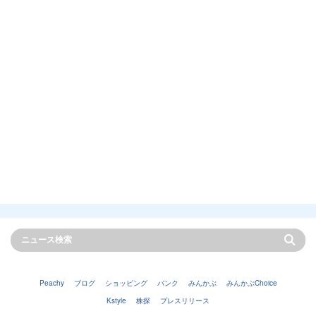
Peachy
ブログ
ショッピング
バンク
みんかぶ
みんかぶChoice
Kstyle
株探
プレスリリース