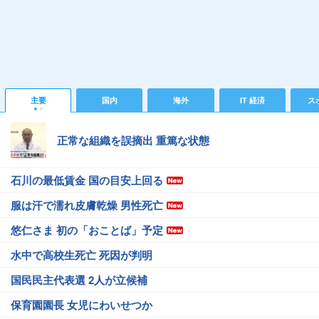
主要
国内
海外
IT 経済
ス
正常な組織を誤摘出 重篤な状態
石川の最低賃金 国の目安上回る
服は汗で濡れ皮膚乾燥 男性死亡
悠仁さま 初の「おことば」予定
水中で高校生死亡 死因が判明
国民民主代表選 2人が立候補
保育園園長 女児にわいせつか