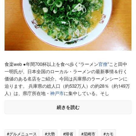
食楽web ●年間700杯以上を食べ歩く“ラーメン
官僚
”こと田中
一明氏が、日本全国のローカル・ラーメンの最新事情＆行く
価値のある名店をご紹介。今回は兵庫県のラーメンシーンに
迫ります。 兵庫県の総人口（約532万人）の約28％（約149万
人）は、県庁所在地・
神戸市
に集中している。そし
続きを読む
#グルメニュース
#大勢
#帰省
#尼崎市
#カモ