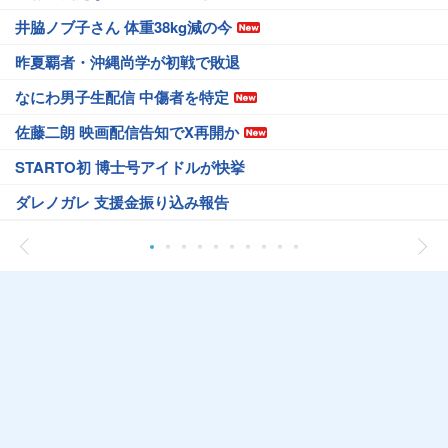
井脇ノブ子さん 体重38kg減の今
昨夏覇者・沖縄尚学が初戦で敗退
なにわ男子生配信 中傷者を特定
佐藤二朗 映画配信告知でX再開か
STARTO初 博士号アイドルが快挙
ダレノガレ 支援金振り込み報告