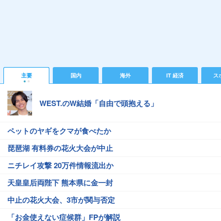
主要
国内
海外
IT 経済
ス
WEST.のW結婚「自由で頭抱える」
ペットのヤギをクマが食べたか
琵琶湖 有料券の花火大会が中止
ニチレイ攻撃 20万件情報流出か
天皇皇后両陛下 熊本県に金一封
中止の花火大会、3市が関与否定
「お金使えない症候群」FPが解説