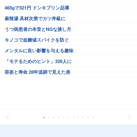
465gで321円 ドンキプリン品薄
麻辣湯 具材次第でカツ丼級に
うつ病患者の本音とNGな接し方
キノコで血糖値スパイクを防ぐ
メンタルに良い影響を与える趣味
「モテるためのヒント」326人に
容姿と寿命 28年追跡で見えた差