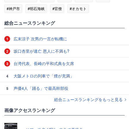
#神戸市
#明石海峡
#官僚
#オカモト
総合ニュースランキング
広末涼子 次男の一言が転機に
1
坂口杏里が逃亡 恩人に不満も?
2
台湾代表、長崎の平和式典を欠席
3
大阪メトロの列車で「煙が充満」
4
声優4人「踊る」で最高幹部役
5
総合ニュースランキングをもっと見る
画像アクセスランキング