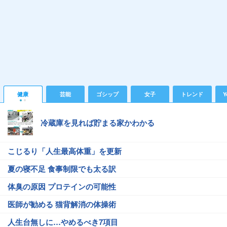
健康
芸能
ゴシップ
女子
トレンド
Y
冷蔵庫を見れば貯まる家かわかる
こじるり「人生最高体重」を更新
夏の寝不足 食事制限でも太る訳
体臭の原因 プロテインの可能性
医師が勧める 猫背解消の体操術
人生台無しに…やめるべき7項目