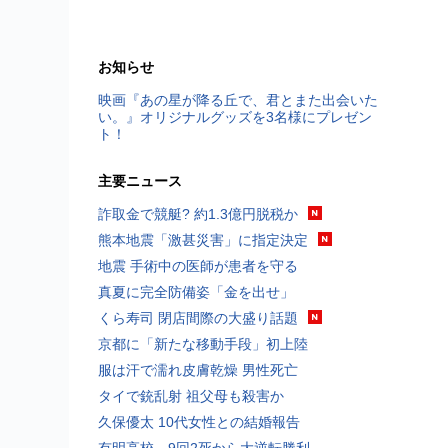
お知らせ
映画『あの星が降る丘で、君とまた出会いた
い。』オリジナルグッズを3名様にプレゼン
ト！
主要ニュース
詐取金で競艇? 約1.3億円脱税か
熊本地震「激甚災害」に指定決定
地震 手術中の医師が患者を守る
真夏に完全防備姿「金を出せ」
くら寿司 閉店間際の大盛り話題
京都に「新たな移動手段」初上陸
服は汗で濡れ皮膚乾燥 男性死亡
タイで銃乱射 祖父母も殺害か
久保優太 10代女性との結婚報告
有明高校、9回2死から大逆転勝利