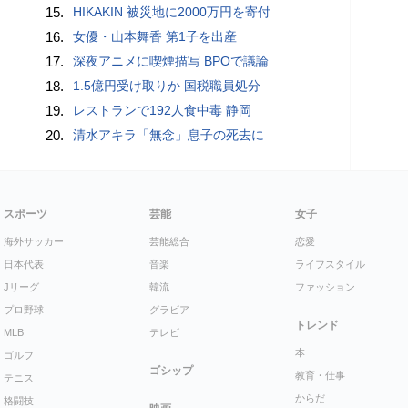
15.
HIKAKIN 被災地に2000万円を寄付
16.
女優・山本舞香 第1子を出産
17.
深夜アニメに喫煙描写 BPOで議論
18.
1.5億円受け取りか 国税職員処分
19.
レストランで192人食中毒 静岡
20.
清水アキラ「無念」息子の死去に
スポーツ
芸能
女子
海外サッカー
芸能総合
恋愛
日本代表
音楽
ライフスタイル
Jリーグ
韓流
ファッション
プロ野球
グラビア
トレンド
MLB
テレビ
本
ゴルフ
ゴシップ
教育・仕事
テニス
からだ
格闘技