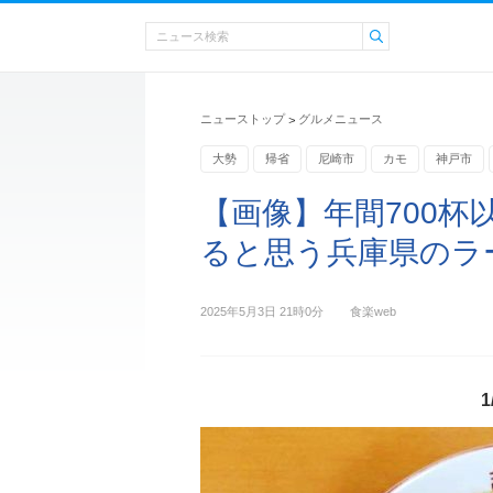
ニューストップ
グルメニュース
>
大勢
帰省
尼崎市
カモ
神戸市
兵庫県
【画像】年間700杯
ると思う兵庫県のラー
2025年5月3日 21時0分
食楽web
1