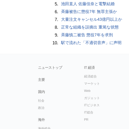
5.
池田直人 佐藤佳奈と電撃結婚
6.
斉藤被告に懲役7年 無罪主張か
7.
大量注文キャンセル43億円以上か
8.
正常な組織を誤摘出 重篤な状態
9.
斉藤慎二被告 懲役7年を求刑
10.
駅で流れた「不適切音声」に声明
ニューストップ
IT 経済
経済総合
主要
マーケット
Web
国内
ガジェット
社会
ITビジネス
政治
IT総合
海外
PR
海外総合