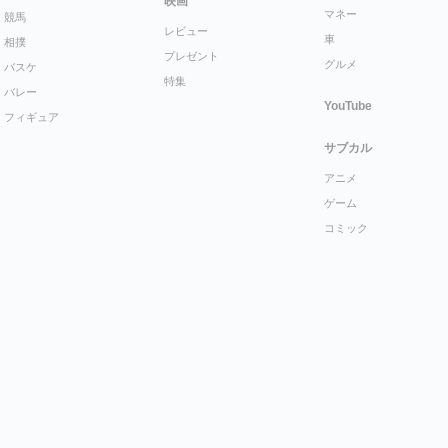
映画
マネー
競馬
レビュー
車
相撲
プレゼント
グルメ
バスケ
特集
バレー
YouTube
フィギュア
サブカル
アニメ
ゲーム
コミック