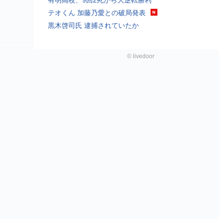
テオくん 加藤乃愛との破局発表
黒木啓司氏 逮捕されていたか
©
livedoor