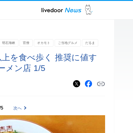
明石海峡
官僚
オカモト
ご当地グルメ
だるま
以上を食べ歩く 推奨に値す
メン店 1/5
/5
次へ