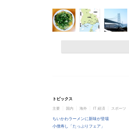
トピックス
主要
国内
海外
IT 経済
スポーツ
ちいかわラーメンに新味が登場
小僧寿し「たっぷりフェア」