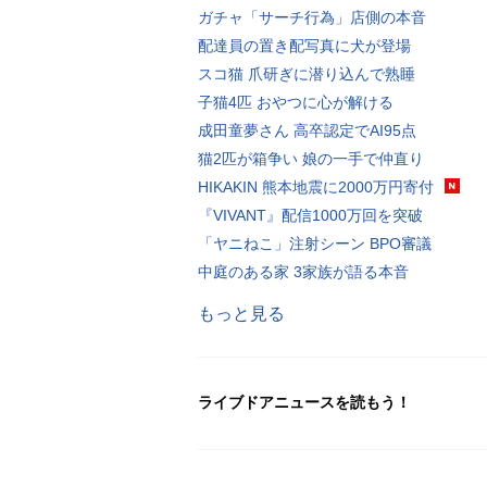
ガチャ「サーチ行為」店側の本音
配達員の置き配写真に犬が登場
スコ猫 爪研ぎに潜り込んで熟睡
子猫4匹 おやつに心が解ける
成田童夢さん 高卒認定でAI95点
猫2匹が箱争い 娘の一手で仲直り
HIKAKIN 熊本地震に2000万円寄付
『VIVANT』配信1000万回を突破
「ヤニねこ」注射シーン BPO審議
中庭のある家 3家族が語る本音
もっと見る
ライブドアニュースを読もう！