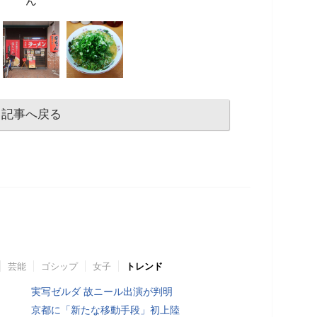
ん
記事へ戻る
芸能
ゴシップ
女子
トレンド
実写ゼルダ 故ニール出演が判明
京都に「新たな移動手段」初上陸