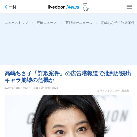
一覧
>
>
>
高嶋ちさ子「詐欺案件
ニューストップ
芸能ニュース
芸能総合ニュース
高嶋ちさ子「詐欺案件」の広告塔報道で批判が続出
キャラ崩壊の危機か
2025年3月21日 17時0分
写真：週刊女性PRIME
by ライブドアニュース編集部