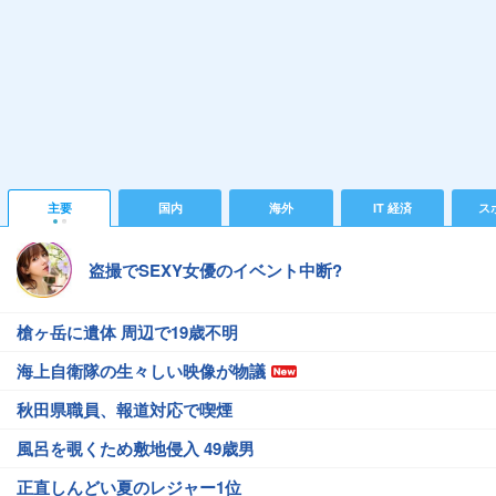
主要
国内
海外
IT 経済
ス
盗撮でSEXY女優のイベント中断?
槍ヶ岳に遺体 周辺で19歳不明
海上自衛隊の生々しい映像が物議
秋田県職員、報道対応で喫煙
風呂を覗くため敷地侵入 49歳男
正直しんどい夏のレジャー1位