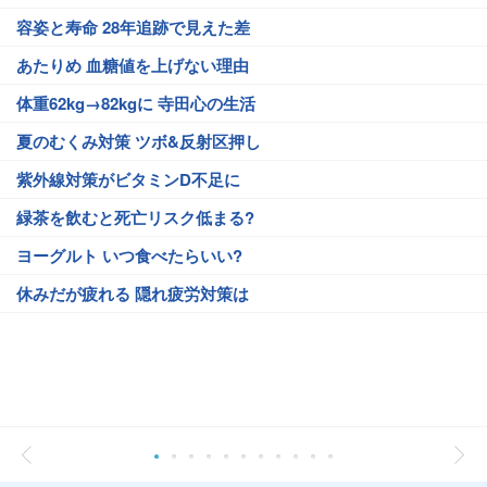
容姿と寿命 28年追跡で見えた差
あたりめ 血糖値を上げない理由
体重62kg→82kgに 寺田心の生活
夏のむくみ対策 ツボ&反射区押し
紫外線対策がビタミンD不足に
緑茶を飲むと死亡リスク低まる?
ヨーグルト いつ食べたらいい?
休みだが疲れる 隠れ疲労対策は