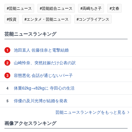
#芸能ニュース
#芸能総合ニュース
#高嶋ちさ子
#文春
#投資
#エンタメ・芸能ニュース
#コンプライアンス
#ゴシップ
芸能ニュースランキング
池田直人 佐藤佳奈と電撃結婚
1
山崎怜奈、突然妊娠だけ公表の訳
2
容態悪化 会話が通じないパー子
3
体重62kg→82kgに 寺田心の生活
4
俳優の及川光博が結婚を発表
5
芸能ニュースランキングをもっと見る
画像アクセスランキング