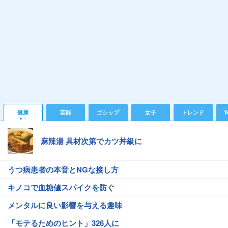
健康
芸能
ゴシップ
女子
トレンド
Y
麻辣湯 具材次第でカツ丼級に
うつ病患者の本音とNGな接し方
キノコで血糖値スパイクを防ぐ
メンタルに良い影響を与える趣味
「モテるためのヒント」326人に