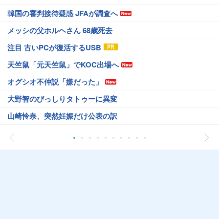
韓国の審判接待疑惑 JFAが調査へ
メッシの父ホルヘさん 68歳死去
注目 古いPCが復活するUSB
天竺鼠「元天竺鼠」でKOC出場へ
オグシオ不仲説「嫌だった」
大野智のびっしりタトゥーに異変
山崎怜奈、突然妊娠だけ公表の訳