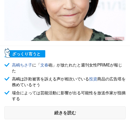
ざっくり言うと
高嶋ちさ子
に「
文春
砲」が放たれたと週刊女性PRIMEが報じ
た
高嶋は詐欺被害を訴える声が相次いでいる
投資
商品の広告塔を
務めているそう
場合によっては芸能活動に影響が出る可能性を放送作家が指摘
する
続きを読む