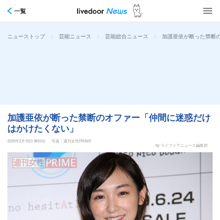
一覧
>
>
>
加護亜依が断った禁断
ニューストップ
芸能ニュース
芸能総合ニュース
加護亜依が断った禁断のオファー「仲間に迷惑だけ
はかけたくない」
2025年2月16日 8時0分
写真：週刊女性PRIME
by ライブドアニュース編集部