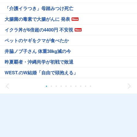
「介護イラつき」母踏みつけ死亡
大腸菌の毒素で大腸がんに 発表
イクラ丼が6倍超の4400円 不安視
ペットのヤギをクマが食べたか
井脇ノブ子さん 体重38kg減の今
昨夏覇者・沖縄尚学が初戦で敗退
WEST.のW結婚「自由で頭抱える」