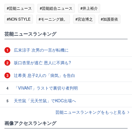
#芸能ニュース
#芸能総合ニュース
#井上裕介
#NON STYLE
#モーニング娘。
#宮迫博之
#加護亜依
芸能ニュースランキング
広末涼子 次男の一言が転機に
1
坂口杏里が逃亡 恩人に不満も?
2
辻希美 息子2人の「病気」を告白
3
「VIVANT」ラストで裏切り者判明
4
天竺鼠「元天竺鼠」でKOC出場へ
5
芸能ニュースランキングをもっと見る
画像アクセスランキング