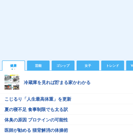
健康
芸能
ゴシップ
女子
トレンド
Y
冷蔵庫を見れば貯まる家かわかる
こじるり「人生最高体重」を更新
夏の寝不足 食事制限でも太る訳
体臭の原因 プロテインの可能性
医師が勧める 猫背解消の体操術