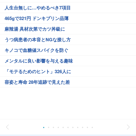
人生台無しに…やめるべき7項目
465gで321円 ドンキプリン品薄
麻辣湯 具材次第でカツ丼級に
うつ病患者の本音とNGな接し方
キノコで血糖値スパイクを防ぐ
メンタルに良い影響を与える趣味
「モテるためのヒント」326人に
容姿と寿命 28年追跡で見えた差