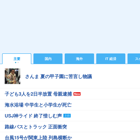
主要
国内
海外
IT 経済
ス
さんま 夏の甲子園に苦言し物議
子ども3人を2日半放置 母親逮捕
海水浴場 中学生と小学生が死亡
USJ神ライド 終了惜しむ声
路線バスとトラック 正面衝突
台風15号が関東上陸 列島横断か