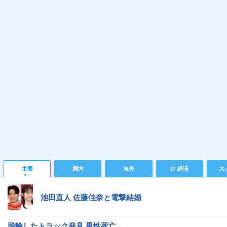
主要
国内
海外
IT 経済
ス
池田直人 佐藤佳奈と電撃結婚
脱輪したトラック発見 男性死亡