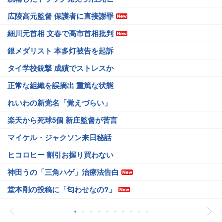
広陵高元監督 保護者に直接謝罪
細川元首相 文春で高市首相批判
銀メダリスト 本多灯被告を起訴
タイ学校銃撃 成績でストレスか
正常な組織を誤摘出 重篤な状態
れいわの新党名「覚えづらい」
楽天から死球5個 新庄監督が苦言
マイケル・ジャクソン来日秘話
ヒコロヒー 割引お握り買わない
神田うの「三角ハゲ」治療法告白
堂本剛の投稿に「匂わせなの?」