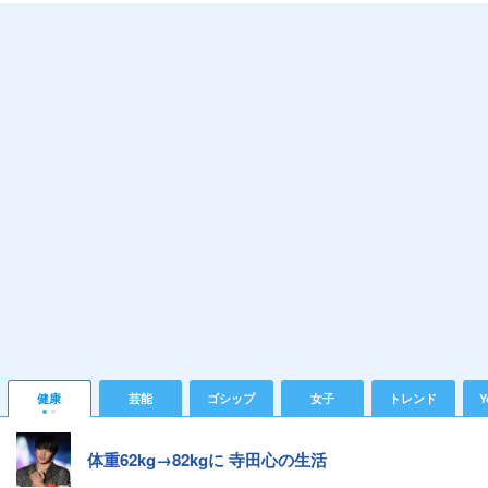
健康
芸能
ゴシップ
女子
トレンド
Y
体重62kg→82kgに 寺田心の生活