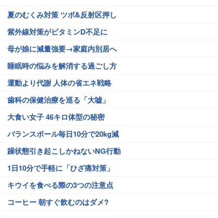
夏のむくみ対策 ツボ&反射区押し
紫外線対策がビタミンD不足に
母が娘に減量強要→家庭内別居へ
睡眠時の悩みを解消する過ごし方
運動より代謝 人体の省エネ戦略
歯科の保健治療を巡る「大嘘」
大食い女子 46キロ体型の秘密
バランスボール毎日10分で20kg減
躁状態引き起こしかねないNG行動
1日10分で手軽に「ひざ痛対策」
キウイを食べる際の3つの注意点
コーヒー 朝すぐ飲むのはダメ?