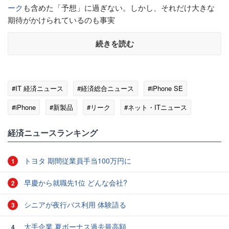
ーク
も含めた「予想」に過ぎない。しかし、それだけ大きな
期待がかけられているのも事実
続きを読む
#IT 経済ニュース
#経済総合ニュース
#iPhone SE
#iPhone
#新製品
#リーク
#ネット・ITニュース
経済ニュースランキング
トヨタ 期間従業員手当100万円に
1
早慶から就職先1位 どんな会社?
2
シニアが夜行バス利用 体験語る
3
大手企業 夏ボーナス過去最高額
4