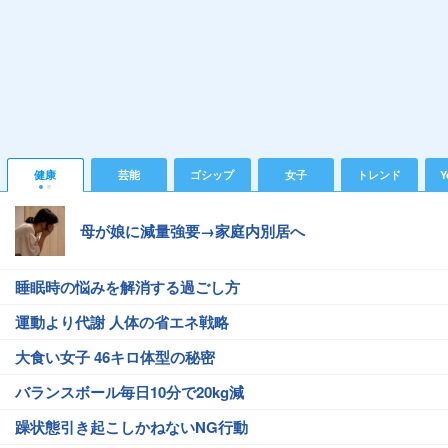
健康
芸能
ゴシップ
女子
トレンド
Y
母が娘に減量強要→家庭内別居へ
睡眠時の悩みを解消する過ごし方
運動より代謝 人体の省エネ戦略
大食い女子 46キロ体型の秘密
バランスボール毎日10分で20kg減
躁状態引き起こしかねないNG行動