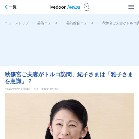
一覧
>
>
>
秋篠宮ご夫妻がトルコ
ニューストップ
芸能ニュース
芸能総合ニュース
秋篠宮ご夫妻がトルコ訪問、紀子さまは「雅子さま
を意識」？
2024年12月12日 9時0分
写真：週刊女性PRIME