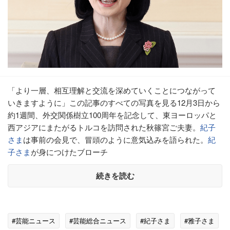
「より一層、相互理解と交流を深めていくことにつながって
いきますように」この記事のすべての写真を見る12月3日から
約1週間、外交関係樹立100周年を記念して、東ヨーロッパと
西アジアにまたがるトルコを訪問された秋篠宮ご夫妻。
紀子
さま
は事前の会見で、冒頭のように意気込みを語られた。
紀
子さま
が身につけたブローチ
続きを読む
#芸能ニュース
#芸能総合ニュース
#紀子さま
#雅子さま