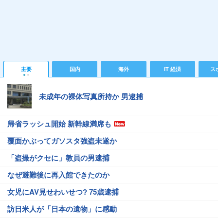
主要
国内
海外
IT 経済
ス
未成年の裸体写真所持か 男逮捕
帰省ラッシュ開始 新幹線満席も
覆面かぶってガソスタ強盗未遂か
「盗撮がクセに」教員の男逮捕
なぜ避難後に再入館できたのか
女児にAV見せわいせつ? 75歳逮捕
訪日米人が「日本の遺物」に感動