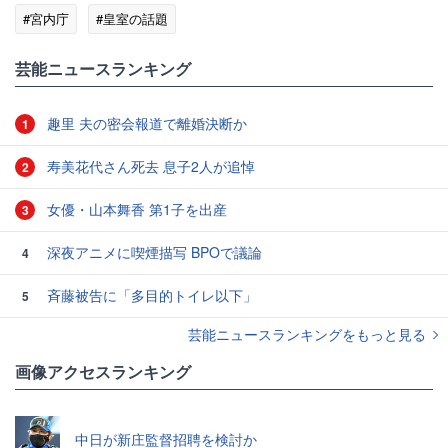
#宮内庁
#皇室の話題
芸能ニュースランキング
趣里 夫の密会報道で離婚決断か
1
寿美花代さん死去 息子2人が追悼
2
女優・山本舞香 第1子を出産
3
深夜アニメに喫煙描写 BPOで議論
4
斉藤被告に「多目的トイレ以下」
5
芸能ニュースランキングをもっと見る
画像アクセスランキング
中日が新庄監督招聘を検討か