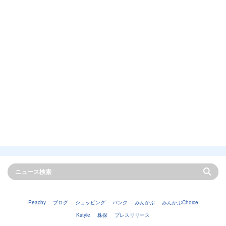
Peachy
ブログ
ショッピング
バンク
みんかぶ
みんかぶChoice
Kstyle
株探
プレスリリース