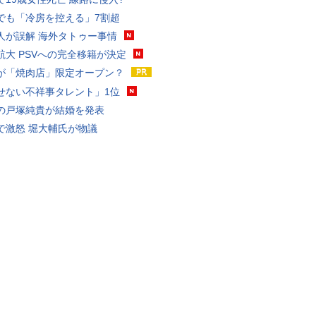
でも「冷房を控える」7割超
人が誤解 海外タトゥー事情
航大 PSVへの完全移籍が決定
が「焼肉店」限定オープン？
せない不祥事タレント」1位
の戸塚純貴が結婚を発表
で激怒 堀大輔氏が物議