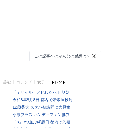
この記事へのみんなの感想は？
芸能
ゴシップ
女子
トレンド
「ミサイル」と化したハト 話題
令和8年8月8日 都内で婚姻届殺到
12歳柴犬 スタバ初訪問に大興奮
小原ブラス ハンディファン批判
「8」3つ並ぶ縁起日 都内で入籍