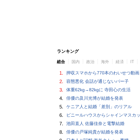
ランキング
総合
国内
政治
海外
経済
IT
1.
押収スマホから770本のわいせつ動画 15歳少女に酒と薬飲ませ性的暴行か 54歳男を再逮捕 「薬もありますよ」とSNS
2.
容態悪化 会話が通じないパー子
3.
体重62kg→82kgに 寺田心の生活
4.
俳優の及川光博が結婚を発表
5.
ケニア人と結婚「差別」のリアル
6.
ビニールハウスからシャインマスカット約200房を盗んだ疑い ネットで販売か 無職の男（42）逮捕 
7.
池田直人 佐藤佳奈と電撃結婚
8.
俳優の戸塚純貴が結婚を発表