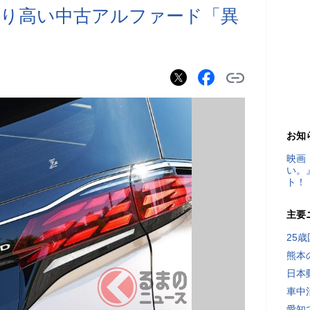
車より高い中古アルファード「異
お知
映画
い。
ト！
主要
25
熊本
日本
車中
愛知