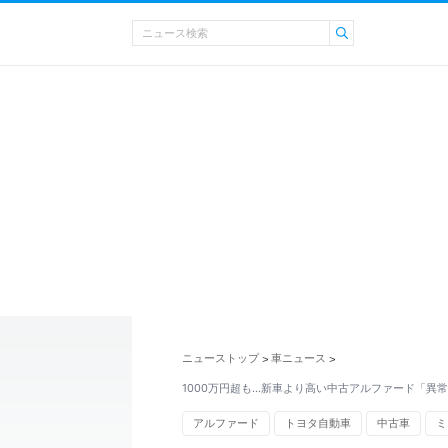
ニューストップ
車ニュース
>
>
1000万円超も…新車より高い中古アルファード「異
アルファード
トヨタ自動車
中古車
ミ