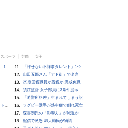
スポーツ
芸能
女子
で誘い出し
11.
「許せない不祥事タレント」1位
12.
山田五郎さん「アド街」で名言
13.
25歳国税職員が脱税か 懲戒免職
14.
須江監督 女子部員に3条件提示
15.
「避難所格差」生まれてしまう訳
岡山県警
16.
ラグビー選手が熱中症で倒れ死亡
17.
森喜朗氏の「影響力」が減退か
18.
配信で激怒 堀大輔氏が物議