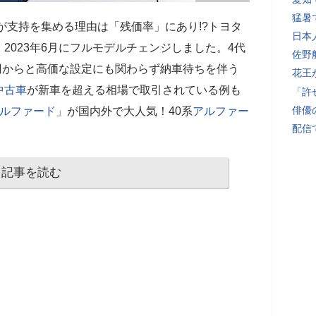
猛暑
が支持を集める理由は「残価率」にあり!?トヨタ
日本
、2023年6月にフルモデルチェンジしました。4代
佐野
万円からと高価な設定にも関わらず納車待ちを伴う
花王
中古車
が新車を超える相場で取引されている例も
「許
俳優
ルファード
」が国内外で大人気！40系
アルファー
配信
記事を読む