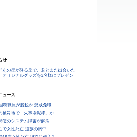
らせ
『あの星が降る丘で、君とまた出会いた
』オリジナルグッズを3名様にプレゼン
ニュース
歳国税職員が脱税か 懲戒免職
の被災地で「火事場泥棒」か
郵便のシステム障害が解消
泊で女性死亡 遺族の胸中
で19歳女性死亡 線路に侵入?