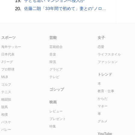
19.
子ども追い マンションへ侵入か
20.
佐藤二朗「33年間で初めて」妻との“ノロケ砲”に反響続々「威力抜群」「奥様かっこいい」
スポーツ
芸能
女子
海外サッカー
芸能総合
恋愛
日本代表
音楽
ライフスタイル
Jリーグ
韓流
ファッション
プロ野球
グラビア
トレンド
MLB
テレビ
本
ゴルフ
ゴシップ
教育・仕事
テニス
からだ
格闘技
映画
マネー
競馬
レビュー
車
相撲
プレゼント
グルメ
バスケ
特集
バレー
YouTube