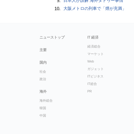
9.
日本人が誤解 海外タトゥー事情
10.
大阪メトロの列車で「煙が充満」
ニューストップ
IT 経済
経済総合
主要
マーケット
Web
国内
ガジェット
社会
ITビジネス
政治
IT総合
海外
PR
海外総合
韓国
中国