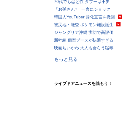
70代でも恋と性 タブーは不要
「お孫さん?」一言にショック
韓国人YouTuber 帰化宣言を撤回
被災地・能登 ポケモン施設誕生
ジャングリア沖縄 実訪で高評価
新幹線 個室ブースが快適すぎる
映画ちいかわ 大人も食らう猛毒
もっと見る
ライブドアニュースを読もう！