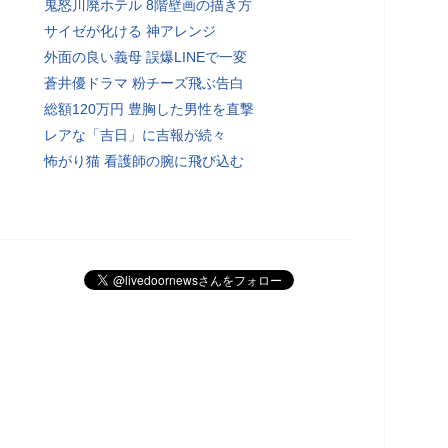
鬼怒川廃ホテル 8階壁画の描き方
サイゼが化ける 神アレンジ
外面の良い義母 誤爆LINEで一変
蒼井優ドラマ 粉チーズ飛ぶ告白
総額120万円 豊胸した男性を直撃
レアな「吉日」に吉報が続々
怖がり猫 看護師の腕に飛び込む