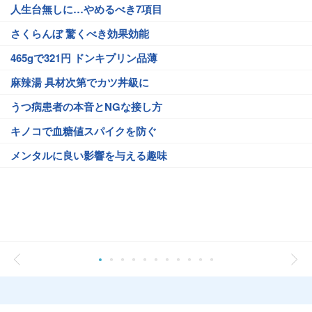
人生台無しに…やめるべき7項目
さくらんぼ 驚くべき効果効能
465gで321円 ドンキプリン品薄
麻辣湯 具材次第でカツ丼級に
うつ病患者の本音とNGな接し方
キノコで血糖値スパイクを防ぐ
メンタルに良い影響を与える趣味