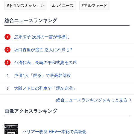
#トランスミッション
#ハイエース
#アルファード
総合ニュースランキング
広末涼子 次男の一言が転機に
1
坂口杏里が逃亡 恩人に不満も?
2
台湾代表、長崎の平和式典を欠席
3
声優4人「踊る」で最高幹部役
4
大阪メトロの列車で「煙が充満」
5
総合ニュースランキングをもっと見る
画像アクセスランキング
ハリアー改良 HEV一本化で高級化