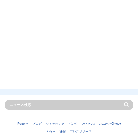
Peachy
ブログ
ショッピング
バンク
みんかぶ
みんかぶChoice
Kstyle
株探
プレスリリース