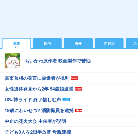
主要
国内
海外
IT 経済
ス
ちいかわ原作者 映画製作で苦悩
高市首相の発言に被爆者が批判
女性遺体発見から2年 54歳娘逮捕
USJ神ライド 終了惜しむ声
19歳にわいせつ? 消防職員を逮捕
中止の花火大会 主催者が説明
子ども3人を2日半放置 母親逮捕