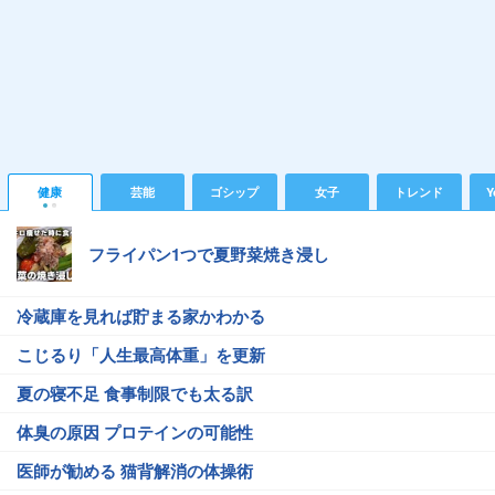
健康
芸能
ゴシップ
女子
トレンド
Y
フライパン1つで夏野菜焼き浸し
冷蔵庫を見れば貯まる家かわかる
こじるり「人生最高体重」を更新
夏の寝不足 食事制限でも太る訳
体臭の原因 プロテインの可能性
医師が勧める 猫背解消の体操術