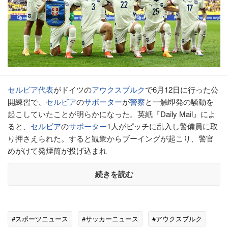
セルビア代表
がドイツの
アウクスブルク
で6月12日に行った公
開練習で、
セルビア
の
サポーター
が
警察
と一触即発の騒動を
起こしていたことが明らかになった。英紙『Daily Mail』によ
ると、
セルビア
の
サポーター
1人がピッチに乱入し警備員に取
り押さえられた。すると観衆からブーイングが起こり、警官
めがけて発煙筒が投げ込まれ
続きを読む
#スポーツニュース
#サッカーニュース
#アウクスブルク