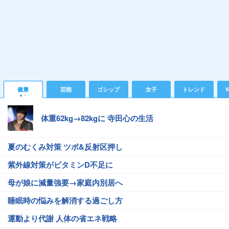
健康
芸能
ゴシップ
女子
トレンド
Y
体重62kg→82kgに 寺田心の生活
夏のむくみ対策 ツボ&反射区押し
紫外線対策がビタミンD不足に
母が娘に減量強要→家庭内別居へ
睡眠時の悩みを解消する過ごし方
運動より代謝 人体の省エネ戦略