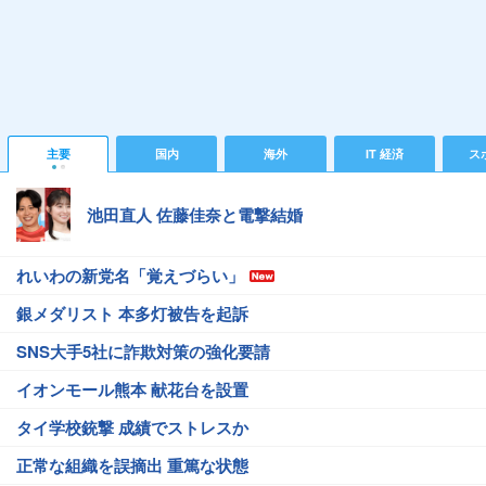
主要
国内
海外
IT 経済
ス
池田直人 佐藤佳奈と電撃結婚
れいわの新党名「覚えづらい」
銀メダリスト 本多灯被告を起訴
SNS大手5社に詐欺対策の強化要請
イオンモール熊本 献花台を設置
タイ学校銃撃 成績でストレスか
正常な組織を誤摘出 重篤な状態