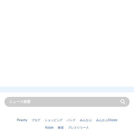
Peachy
ブログ
ショッピング
バンク
みんかぶ
みんかぶChoice
Kstyle
株探
プレスリリース