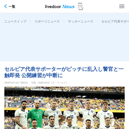
一覧
>
>
>
セルビア代表サポ
ニューストップ
スポーツニュース
サッカーニュース
セルビア代表サポーターがピッチに乱入し警官と一
触即発 公開練習が中断に
2024年6月14日 15時0分
写真：theWORLD（ザ・ワールド）