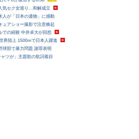
人気セク女巡り…和解成立
米人が「日本の遺物」に感動
キュアショー撮影で注意喚起
ルでの経験 中井卓大が回想
0世界陸上 1500mで日本人躍進
野球部で暴力問題 謝罪表明
シャツが」主題歌の歌詞着目