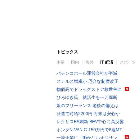
トピックス
主要
国内
海外
IT 経済
スポーツ
パチンコホール運営会社が半減
ステルス増税か 厄介な制度改正
物価高でドラッグストア救世主に
ひろゆき氏、就活生を一刀両断
娘のフリーランス 老後の備えは
派遣で時給2200円 将来は安心か
レクサスES刷新 BEV中心に高反響
ホンダN-VAN G 150万円で6速MT
一流企業に「働かないオジサン」