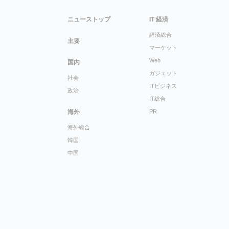
ニューストップ
IT 経済
経済総合
主要
マーケット
Web
国内
ガジェット
社会
ITビジネス
政治
IT総合
海外
PR
海外総合
韓国
中国