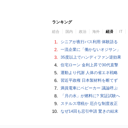
ランキング
総合
国内
政治
海外
経済
IT
1.
シニアが夜行バス利用 体験語る
2.
一流企業に「働かないオジサン」
3.
35度以上でハンディファン逆効果
4.
住宅ローン 金利上昇で30代直撃
5.
運動より代謝 人体の省エネ戦略
6.
習近平政権 日本製材料を断てず
7.
満員電車にベビーカー 議論呼ぶ
8.
「月の水」が燃料に? 実証試験へ
9.
ステルス増税か 厄介な制度改正
10.
なぜ14回も忌引申請 驚きの結末