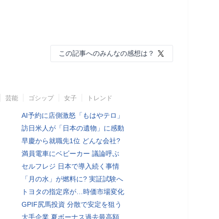
この記事へのみんなの感想は？
芸能
ゴシップ
女子
トレンド
AI予約に店側激怒「もはやテロ」
訪日米人が「日本の遺物」に感動
早慶から就職先1位 どんな会社?
満員電車にベビーカー 議論呼ぶ
セルフレジ 日本で導入続く事情
「月の水」が燃料に? 実証試験へ
トヨタの指定席が…時価市場変化
GPIF尻馬投資 分散で安定を狙う
大手企業 夏ボーナス過去最高額