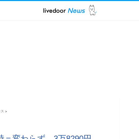
ース
>
2時＝変わらず、3万8290円