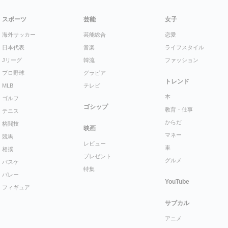
スポーツ
芸能
女子
海外サッカー
芸能総合
恋愛
日本代表
音楽
ライフスタイル
Jリーグ
韓流
ファッション
プロ野球
グラビア
トレンド
MLB
テレビ
本
ゴルフ
ゴシップ
教育・仕事
テニス
からだ
格闘技
映画
マネー
競馬
レビュー
車
相撲
プレゼント
グルメ
バスケ
特集
バレー
YouTube
フィギュア
サブカル
アニメ