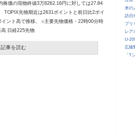
価の現物終値3万8262.16円に対しては27.84
米の
 TOPIX先物期近は2631ポイントと前日比2ポイ
訪日
0ポイント高で推移。 ○主要先物価格・22時00分時
プリ
高 日経225先物
レア
U-2
記事を読む
広陵
「T