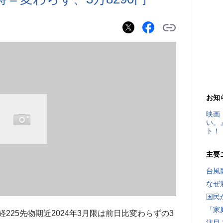
お知
映画
い。
ト！
主要
台風
なぜ
国民
「家
経225先物期近2024年3月限は前日比変わらずの3
注目