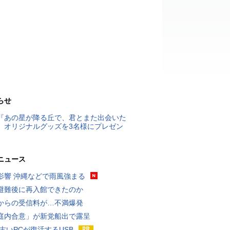
らせ
『あの星が降る丘で、君とまた出会いた
』オリジナルグッズを3名様にプレゼン
ニュース
影響 沖縄などで雨風強まる
避難後に再入館できたのか
からの受信料が…不満爆発
庭内合意」が新党船出で露呈
 古いPCが復活するUSB