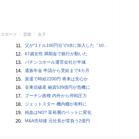
スポーツ
芸能
女子
11.
父が“1ドル100円台”の頃に加入した「1000万円の外貨建て保険」が、円安で「評価額1610万円」に…“相続税額”はいくら増えますか？ 死後も税金が動くケースとは
12.
67歳女性 満期金で銀行が動いた
13.
パチンコホール運営会社が半減
14.
遺族年金 申請から受給まで4カ月
15.
派遣で時給2200円 将来は安心か
16.
全東信破産 融資539億円が危機に
17.
プーチン政権 内外から停戦圧力
18.
ジェットスター 機内棚が有料に
19.
純血はNO? 富裕層のペットに変化
20.
M&A売却後 元社長が背負う2億円