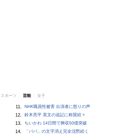
スポーツ
芸能
女子
11.
NHK職員性被害 出演者に怒りの声
12.
鈴木亮平 英文の追記に称賛続々
13.
ちいかわ 14日間で興収50億突破
14.
「パパ」の文字消え完全沈黙続く