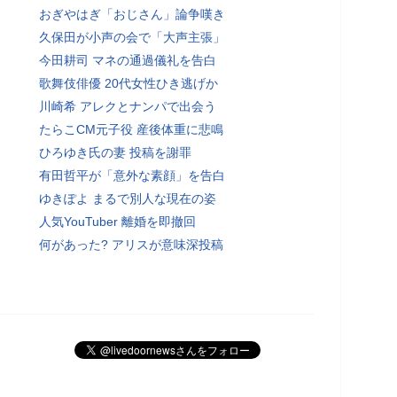
おぎやはぎ「おじさん」論争嘆き
久保田が小声の会で「大声主張」
今田耕司 マネの通過儀礼を告白
歌舞伎俳優 20代女性ひき逃げか
川崎希 アレクとナンパで出会う
たらこCM元子役 産後体重に悲鳴
ひろゆき氏の妻 投稿を謝罪
有田哲平が「意外な素顔」を告白
ゆきぽよ まるで別人な現在の姿
人気YouTuber 離婚を即撤回
何があった? アリスが意味深投稿