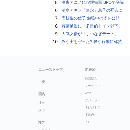
5.
深夜アニメに喫煙描写 BPOで議論
6.
清水アキラ「無念」息子の死去に
7.
高校生の信子 勉強中の姿を公開
8.
斉藤被告に「多目的トイレ以下」
9.
人気女優が「手つなぎデート」
10.
みな実を守った? 粋な行動に称賛
ニューストップ
IT 経済
経済総合
主要
マーケット
Web
国内
ガジェット
社会
ITビジネス
政治
IT総合
海外
PR