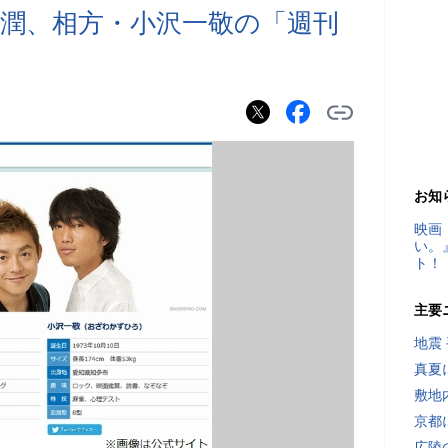
潤、相方・小沢一敬の「週刊
お知
映画
い。
ト！
主要
地震
真夏
敷地
京都
広陵