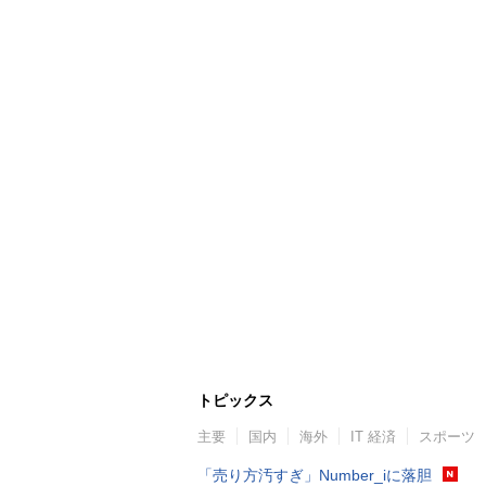
トピックス
主要
国内
海外
IT 経済
スポーツ
「売り方汚すぎ」Number_iに落胆