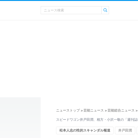
ニューストップ
芸能ニュース
芸能総合ニュース
>
>
>
スピードワゴン井戸田潤、相方・小沢一敬の「週刊誌
松本人志の性的スキャンダル報道
井戸田潤