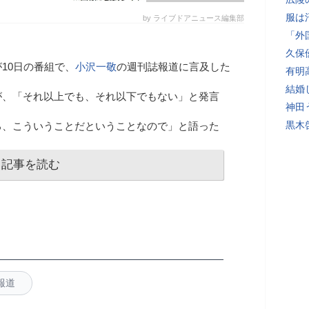
服は
by ライブドアニュース編集部
「外
久保
が10日の番組で、
小沢一敬
の週刊誌報道に言及した
有明
結婚
が、「それ以上でも、それ以下でもない」と発言
神田
黒木
ろ、こういうことだということなので」と語った
記事を読む
報道