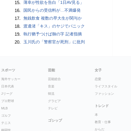
15.
薄幸が性欲を告白「1日AV見る」
16.
国民からの受信料が…不満爆発
17.
無銭飲食 複数の早大生が関与か
18.
渡邊渚「キス」のヤジでパニック
19.
執行猶予つけば御の字 記者指摘
20.
玉川氏の「警察官が死刑」に批判
スポーツ
芸能
女子
海外サッカー
芸能総合
恋愛
日本代表
音楽
ライフスタイル
Jリーグ
韓流
ファッション
プロ野球
グラビア
トレンド
MLB
テレビ
本
ゴルフ
ゴシップ
教育・仕事
テニス
からだ
格闘技