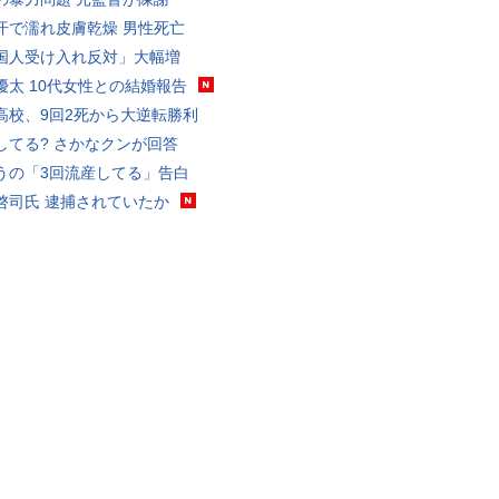
汗で濡れ皮膚乾燥 男性死亡
国人受け入れ反対」大幅増
優太 10代女性との結婚報告
高校、9回2死から大逆転勝利
してる? さかなクンが回答
うの「3回流産してる」告白
啓司氏 逮捕されていたか