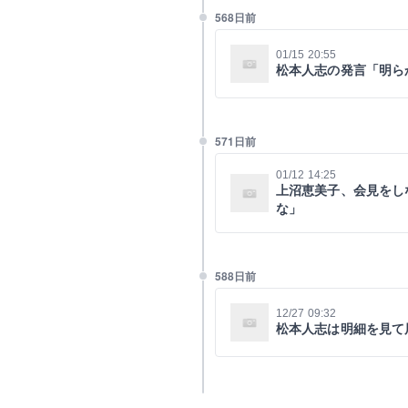
568日前
01/15 20:55
松本人志の発言「明ら
571日前
01/12 14:25
上沼恵美子、会見をし
な」
588日前
12/27 09:32
松本人志は明細を見て