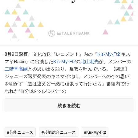
8月9日深夜、文化放送『レコメン！』内の『
Kis-My-Ft2
キス
マイRadio』に出演した
Kis-My-Ft2
の
北山宏光
が、メンバーの
二階堂高嗣
との思い出を語り、反響を呼んでいる。【関連】
ジャニーズ退所発表のキスマイ北山、メンバーへの今の思い
を明かす「道は違えど一緒に頑張って行けたら」番組内で行
われた“自分以外のメンバーの
続きを読む
#芸能ニュース
#芸能総合ニュース
#Kis-My-Ft2