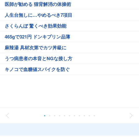
医師が勧める 猫背解消の体操術
人生台無しに…やめるべき7項目
さくらんぼ 驚くべき効果効能
465gで321円 ドンキプリン品薄
麻辣湯 具材次第でカツ丼級に
うつ病患者の本音とNGな接し方
キノコで血糖値スパイクを防ぐ