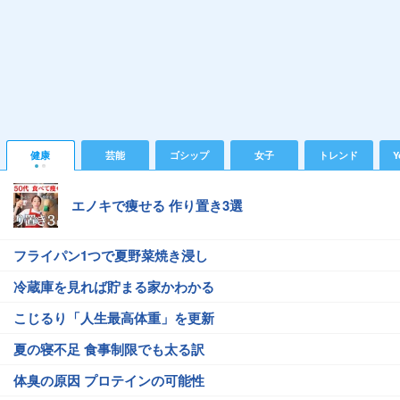
健康
芸能
ゴシップ
女子
トレンド
Y
エノキで痩せる 作り置き3選
フライパン1つで夏野菜焼き浸し
冷蔵庫を見れば貯まる家かわかる
こじるり「人生最高体重」を更新
夏の寝不足 食事制限でも太る訳
体臭の原因 プロテインの可能性