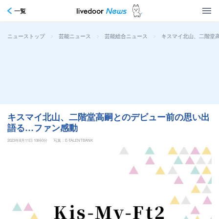
一覧
>
>
>
キスマイ北山、二階堂
ニューストップ
芸能ニュース
芸能総合ニュース
キスマイ北山、二階堂高嗣とのデビュー前の思い出
語る…ファン感動
2023年8月11日 10時0分
写真：E-TALENTBANK