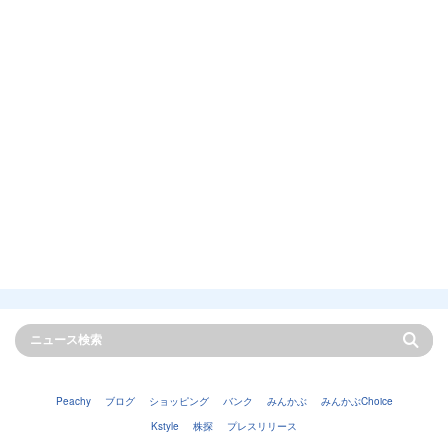
Peachy
ブログ
ショッピング
バンク
みんかぶ
みんかぶChoice
Kstyle
株探
プレスリリース