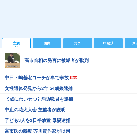
主要
国内
海外
IT 経済
ス
高市首相の発言に被爆者が批判
中日・嶋基宏コーチが車で事故
女性遺体発見から2年 54歳娘逮捕
19歳にわいせつ? 消防職員を逮捕
中止の花火大会 主催者が説明
子ども3人を2日半放置 母親逮捕
高市氏の態度 芥川賞作家が批判