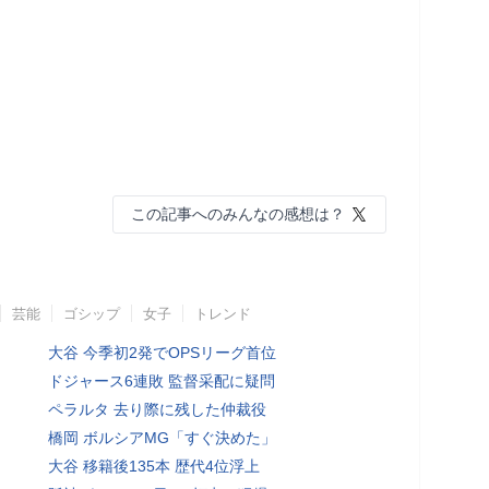
この記事へのみんなの感想は？
芸能
ゴシップ
女子
トレンド
大谷 今季初2発でOPSリーグ首位
ドジャース6連敗 監督采配に疑問
ペラルタ 去り際に残した仲裁役
橋岡 ボルシアMG「すぐ決めた」
大谷 移籍後135本 歴代4位浮上