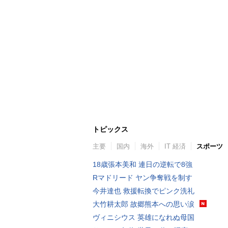
トピックス
主要
国内
海外
IT 経済
スポーツ
18歳張本美和 連日の逆転で8強
Rマドリード ヤン争奪戦を制す
今井達也 救援転換でピンク洗礼
大竹耕太郎 故郷熊本への思い涙
ヴィニシウス 英雄になれぬ母国