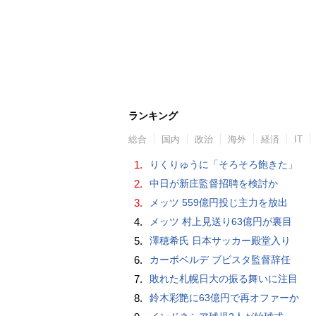
ランキング
総合
国内
政治
海外
経済
IT
1.
りくりゅうに「そろそろ飽きた」
2.
中日が新庄監督招聘を検討か
3.
メッツ 559億円投じ主力を放出
4.
メッツ 村上見送り63億円が裏目
5.
澤穂希氏 日本サッカー殿堂入り
6.
カーボベルデ ブビスタ監督辞任
7.
敗れた札幌日大の振る舞いに注目
8.
鈴木彩艶に63億円で再オファーか