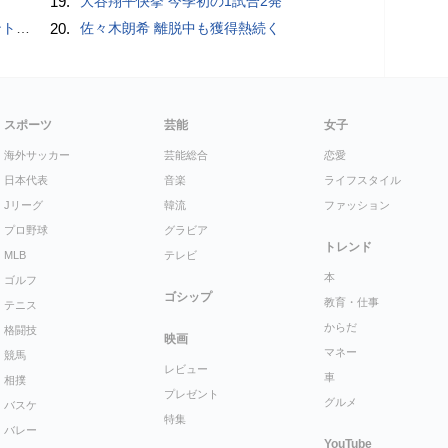
19.
大谷翔平快挙 今季初の1試合2発
”時代
20.
佐々木朗希 離脱中も獲得熱続く
スポーツ
芸能
女子
海外サッカー
芸能総合
恋愛
日本代表
音楽
ライフスタイル
Jリーグ
韓流
ファッション
プロ野球
グラビア
トレンド
MLB
テレビ
本
ゴルフ
ゴシップ
教育・仕事
テニス
からだ
格闘技
映画
マネー
競馬
レビュー
車
相撲
プレゼント
グルメ
バスケ
特集
バレー
YouTube