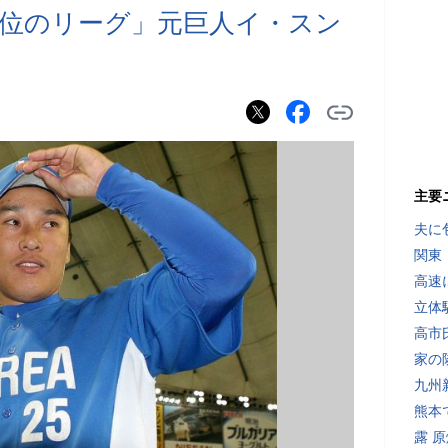
位のリーグ」元巨人イ・スン
主要
夫に
関東
高速
立体
高市
家の
九州
熊本
露 