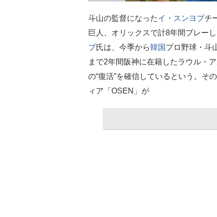
斗山の監督になった
イ・スンヨプ
チ
巨人、オリックスで計8年間プレーし
プ
氏は、今季から
韓国
プロ野球・斗
まで2年間阪神に在籍したラウル・
の“復活”を確信しているという。そ
ィア「OSEN」が