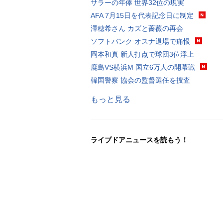
サラーの年俸 世界32位の現実
AFA 7月15日を代表記念日に制定
澤穂希さん カズと薔薇の再会
ソフトバンク オスナ退場で痛恨
岡本和真 新人打点で球団3位浮上
鹿島VS横浜M 国立6万人の開幕戦
韓国警察 協会の監督選任を捜査
もっと見る
ライブドアニュースを読もう！