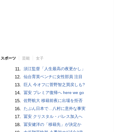
スポーツ
芸能
女子
11.
須江監督「人生最高の夜更かし」
12.
仙台育英ベンチに女性部員 注目
13.
巨人 今オフに菅野智之買戻しも?
14.
冨安 プレミア復帰へ here we go
15.
佐野航大 移籍前夜に出場を拒否
16.
たぶん日本で…八村に意外な事実
17.
冨安 クリスタル・パレス加入へ
18.
冨安健洋の「移籍先」が決定か