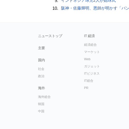
9.
インドネシア球児2人が始球式
10.
阪神・佐藤輝明、恩師が明かす「バント拒否でホームラン」の“やんちゃ坊主
ニューストップ
IT 経済
経済総合
主要
マーケット
Web
国内
ガジェット
社会
ITビジネス
政治
IT総合
海外
PR
海外総合
韓国
中国