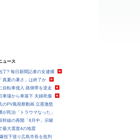
ニュース
包丁? 毎日新聞記者の女逮捕
「真夏の暑さ」は終了か
に自転車侵入 路側帯を逆走
駐車場から車落下 夫婦死傷
氏のPV風視察動画 立憲激怒
隣が民泊「トラウマなった」
新幹線の再開「8月中」示唆
で最大震度4の地震
原爆投下巡り広島市長を批判