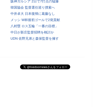
阪神ガルシア 2日で7打点の猛爆
韓国協会 監督選任巡り捜索へ
中井卓大 日本復帰に葛藤なし
メッシ W杯後初ゴールで2発貢献
八村塁 ロス五輪「一番の目標」
中日が新庄監督招聘を検討か
UDN 佐野兄弟と森保監督を擁す