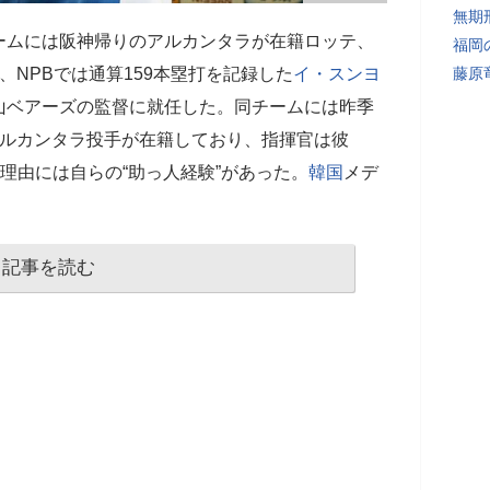
無期
ームには阪神帰りのアルカンタラが在籍ロッテ、
福岡
、NPBでは通算159本塁打を記録した
イ・スンヨ
藤原
山ベアーズの監督に就任した。同チームには昨季
アルカンタラ投手が在籍しており、指揮官は彼
の理由には自らの“助っ人経験”があった。
韓国
メデ
記事を読む