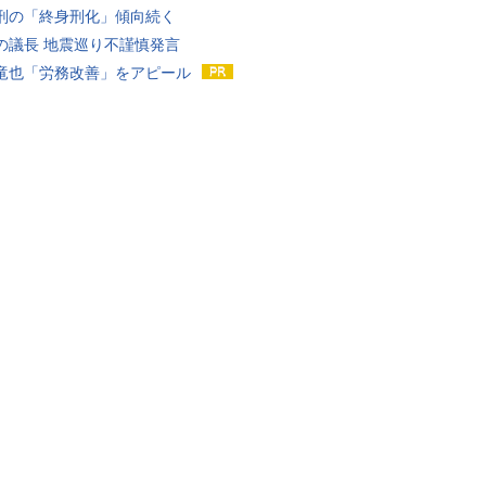
刑の「終身刑化」傾向続く
の議長 地震巡り不謹慎発言
竜也「労務改善」をアピール