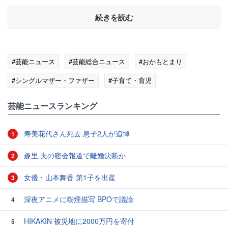
続きを読む
#芸能ニュース
#芸能総合ニュース
#おかもとまり
#シングルマザー・ファザー
#子育て・育児
#エンタメ・芸能ニュース
芸能ニュースランキング
寿美花代さん死去 息子2人が追悼
1
趣里 夫の密会報道で離婚決断か
2
女優・山本舞香 第1子を出産
3
深夜アニメに喫煙描写 BPOで議論
4
HIKAKIN 被災地に2000万円を寄付
5