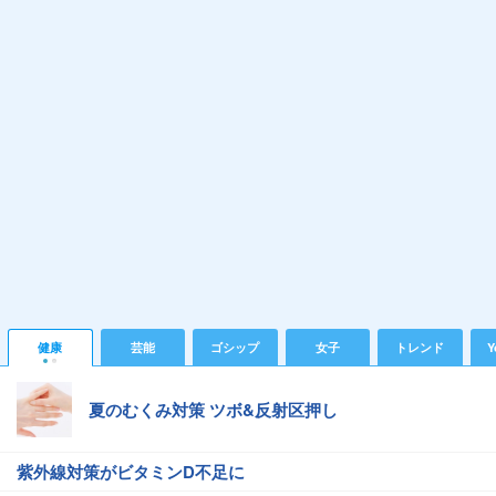
健康
芸能
ゴシップ
女子
トレンド
Y
夏のむくみ対策 ツボ&反射区押し
紫外線対策がビタミンD不足に