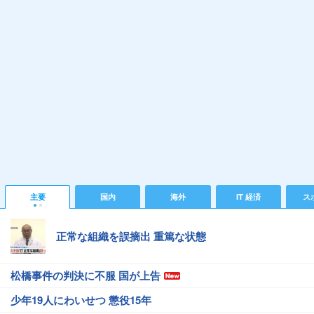
主要
国内
海外
IT 経済
ス
正常な組織を誤摘出 重篤な状態
松橋事件の判決に不服 国が上告
少年19人にわいせつ 懲役15年