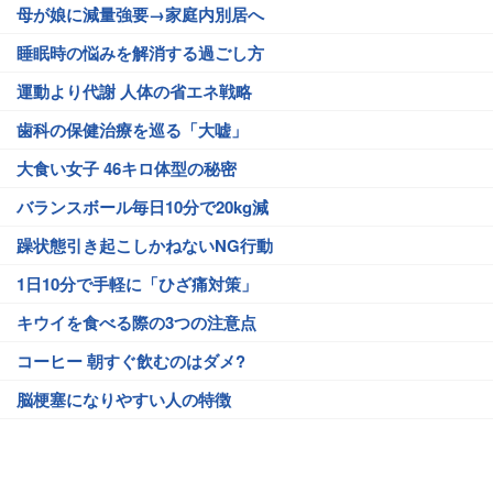
母が娘に減量強要→家庭内別居へ
睡眠時の悩みを解消する過ごし方
運動より代謝 人体の省エネ戦略
歯科の保健治療を巡る「大嘘」
大食い女子 46キロ体型の秘密
バランスボール毎日10分で20kg減
躁状態引き起こしかねないNG行動
1日10分で手軽に「ひざ痛対策」
キウイを食べる際の3つの注意点
コーヒー 朝すぐ飲むのはダメ?
脳梗塞になりやすい人の特徴