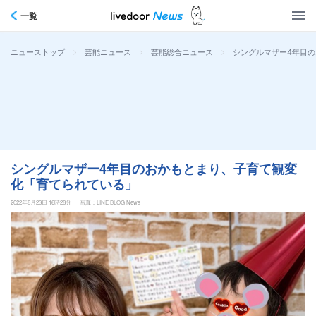
一覧
>
>
>
シングルマザー4年目
ニューストップ
芸能ニュース
芸能総合ニュース
シングルマザー4年目のおかもとまり、子育て観変
化「育てられている」
2022年8月23日 16時28分
写真：LINE BLOG News