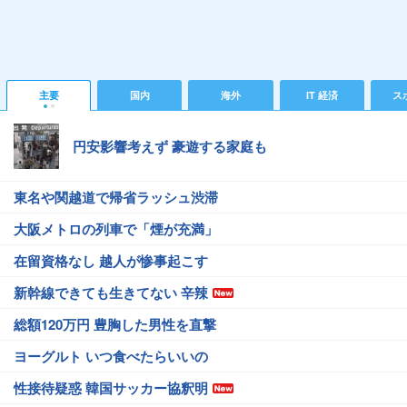
主要
国内
海外
IT 経済
ス
円安影響考えず 豪遊する家庭も
東名や関越道で帰省ラッシュ渋滞
大阪メトロの列車で「煙が充満」
在留資格なし 越人が惨事起こす
新幹線できても生きてない 辛辣
総額120万円 豊胸した男性を直撃
ヨーグルト いつ食べたらいいの
性接待疑惑 韓国サッカー協釈明