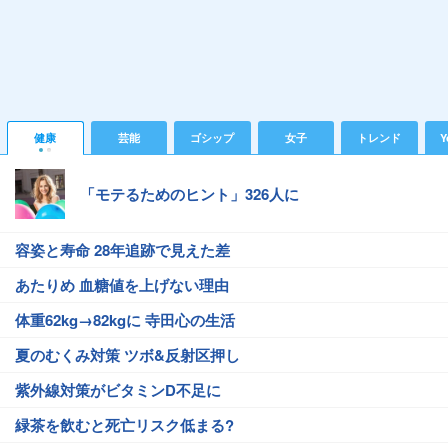
健康
芸能
ゴシップ
女子
トレンド
Y
「モテるためのヒント」326人に
容姿と寿命 28年追跡で見えた差
あたりめ 血糖値を上げない理由
体重62kg→82kgに 寺田心の生活
夏のむくみ対策 ツボ&反射区押し
紫外線対策がビタミンD不足に
緑茶を飲むと死亡リスク低まる?