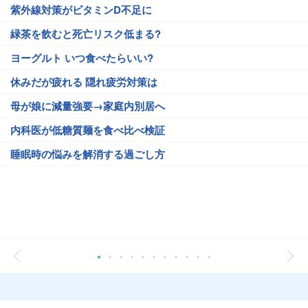
紫外線対策がビタミンD不足に
緑茶を飲むと死亡リスク低まる?
ヨーグルト いつ食べたらいい?
休みだが疲れる 隠れ疲労対策は
母が娘に減量強要→家庭内別居へ
内科医が低糖質麺を食べ比べ検証
睡眠時の悩みを解消する過ごし方