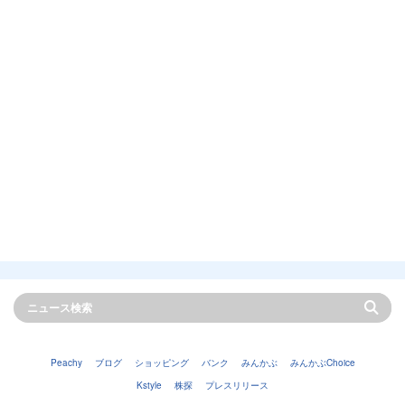
Peachy
ブログ
ショッピング
バンク
みんかぶ
みんかぶChoice
Kstyle
株探
プレスリリース