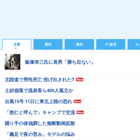
主要
国内
海外
IT 経済
ス
飯塚幸三氏に長男「勝ち目ない」
北陸道で男性死亡 投げ出された?
土砂崩落で温泉客ら400人孤立か
台風15号 11日に東北上陸の恐れ
「悠仁と呼んで」キャンプで交流
踊り手の体強調した無断動画拡散
「義足で夜の営み」モデルの悩み