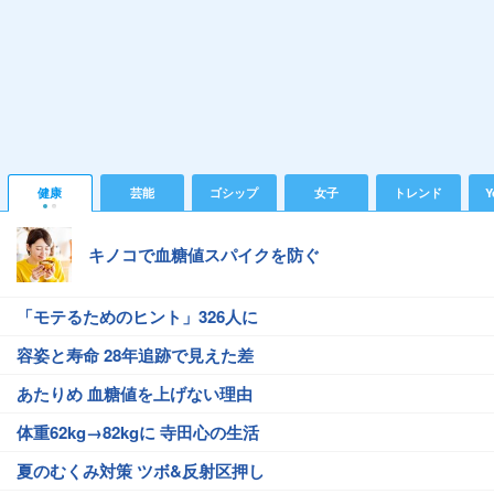
健康
芸能
ゴシップ
女子
トレンド
Y
キノコで血糖値スパイクを防ぐ
「モテるためのヒント」326人に
容姿と寿命 28年追跡で見えた差
あたりめ 血糖値を上げない理由
体重62kg→82kgに 寺田心の生活
夏のむくみ対策 ツボ&反射区押し