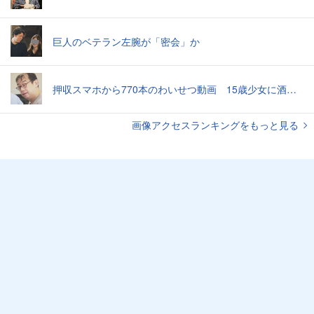
巨人のベテラン左腕が「密会」か
押収スマホから770本のわいせつ動画 15歳少女に酒と薬飲ませ性的暴行か 54歳男を再逮捕 「薬もありますよ」とSNSで誘い出し
画像アクセスランキングをもっと見る