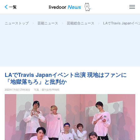
一覧
>
>
>
LAでTravis Jap
ニューストップ
芸能ニュース
芸能総合ニュース
LAでTravis Japanイベント出演 現地はファンに
「地獄落ちろ」と批判か
2022年7月6日 21時30分
写真：週刊女性PRIME