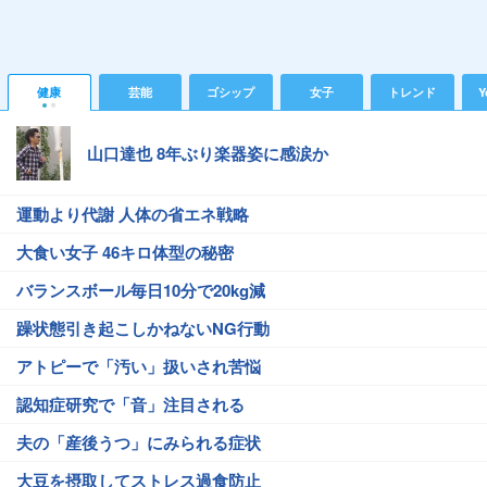
健康
芸能
ゴシップ
女子
トレンド
Y
山口達也 8年ぶり楽器姿に感涙か
運動より代謝 人体の省エネ戦略
大食い女子 46キロ体型の秘密
バランスボール毎日10分で20kg減
躁状態引き起こしかねないNG行動
アトピーで「汚い」扱いされ苦悩
認知症研究で「音」注目される
夫の「産後うつ」にみられる症状
大豆を摂取してストレス過食防止