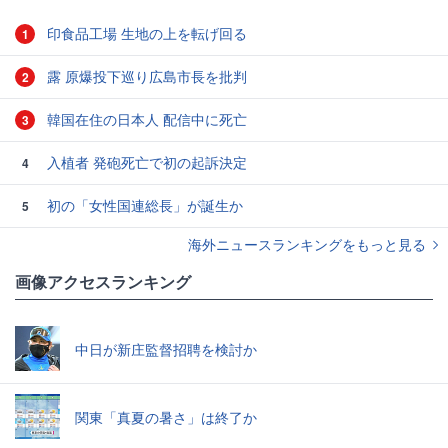
印食品工場 生地の上を転げ回る
1
露 原爆投下巡り広島市長を批判
2
韓国在住の日本人 配信中に死亡
3
入植者 発砲死亡で初の起訴決定
4
初の「女性国連総長」が誕生か
5
海外ニュースランキングをもっと見る
画像アクセスランキング
中日が新庄監督招聘を検討か
関東「真夏の暑さ」は終了か