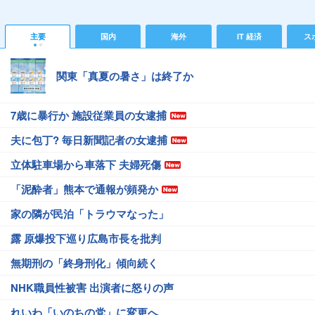
主要
国内
海外
IT 経済
ス
関東「真夏の暑さ」は終了か
7歳に暴行か 施設従業員の女逮捕
夫に包丁? 毎日新聞記者の女逮捕
立体駐車場から車落下 夫婦死傷
「泥酔者」熊本で通報が頻発か
家の隣が民泊「トラウマなった」
露 原爆投下巡り広島市長を批判
無期刑の「終身刑化」傾向続く
NHK職員性被害 出演者に怒りの声
れいわ「いのちの党」に変更へ