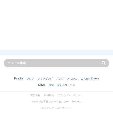
Peachy
ブログ
ショッピング
バンク
みんかぶ
みんかぶChoice
Kstyle
株探
プレスリリース
運営会社
利用規約
プライバシーポリシー
livedoorお客様サポートセンター
livedoor
コンテンツ・広告ポリシー