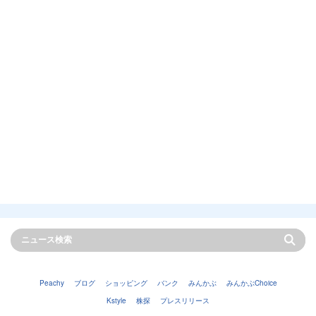
Peachy
ブログ
ショッピング
バンク
みんかぶ
みんかぶChoice
Kstyle
株探
プレスリリース