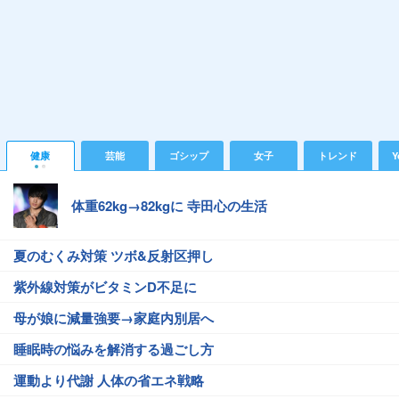
健康
芸能
ゴシップ
女子
トレンド
Y
体重62kg→82kgに 寺田心の生活
夏のむくみ対策 ツボ&反射区押し
紫外線対策がビタミンD不足に
母が娘に減量強要→家庭内別居へ
睡眠時の悩みを解消する過ごし方
運動より代謝 人体の省エネ戦略