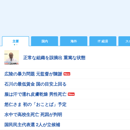
主要
国内
海外
IT 経済
ス
正常な組織を誤摘出 重篤な状態
広陵の暴力問題 元監督が陳謝
石川の最低賃金 国の目安上回る
服は汗で濡れ皮膚乾燥 男性死亡
悠仁さま 初の「おことば」予定
水中で高校生死亡 死因が判明
国民民主代表選 2人が立候補