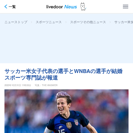
一覧
>
>
>
サッカー米女
ニューストップ
スポーツニュース
スポーツその他ニュース
サッカー米女子代表の選手とWNBAの選手が結婚
スポーツ専門誌が報道
2020年10月31日 11時33分
写真：THE ANSWER