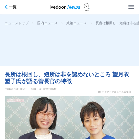
一覧
>
>
>
長所は根回し、短所は非を
ニューストップ
国内ニュース
政治ニュース
長所は根回し、短所は非を認めないところ 望月衣
塑子氏が語る菅長官の特徴
2020年9月7日 8時0分
写真：週刊女性PRIME
by ライブドアニュース編集部