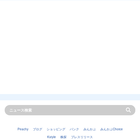
Peachy
ブログ
ショッピング
バンク
みんかぶ
みんかぶChoice
Kstyle
株探
プレスリリース