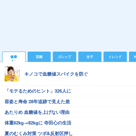
健康
芸能
ゴシップ
女子
トレンド
Y
キノコで血糖値スパイクを防ぐ
「モテるためのヒント」326人に
容姿と寿命 28年追跡で見えた差
あたりめ 血糖値を上げない理由
体重62kg→82kgに 寺田心の生活
夏のむくみ対策 ツボ&反射区押し