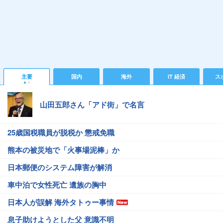
主要
国内
海外
IT 経済
ス
山田五郎さん「アド街」で名言
25歳国税職員が脱税か 懲戒免職
熊本の被災地で「火事場泥棒」か
日本郵便のシステム障害が解消
車中泊で女性死亡 遺族の胸中
日本人が誤解 海外タトゥー事情
息子助けようとした父 意識不明