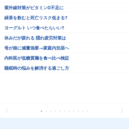
紫外線対策がビタミンD不足に
緑茶を飲むと死亡リスク低まる?
ヨーグルト いつ食べたらいい?
休みだが疲れる 隠れ疲労対策は
母が娘に減量強要→家庭内別居へ
内科医が低糖質麺を食べ比べ検証
睡眠時の悩みを解消する過ごし方