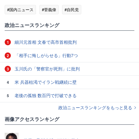
#国内ニュース
#菅義偉
#自民党
政治ニュースランキング
細川元首相 文春で高市首相批判
1
「相手に悔しがらせる」行動7つ
2
玉川氏の「警察官が死刑」に批判
3
米 兵器枯渇でイラン戦継続に壁
4
老後の孤独 数百円で打破できる
5
政治ニュースランキングをもっと見る
画像アクセスランキング