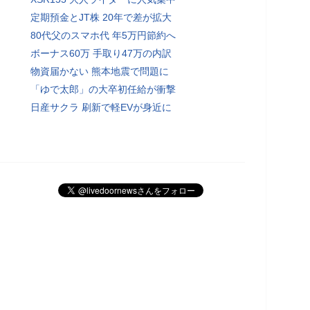
定期預金とJT株 20年で差が拡大
80代父のスマホ代 年5万円節約へ
ボーナス60万 手取り47万の内訳
物資届かない 熊本地震で問題に
「ゆで太郎」の大卒初任給が衝撃
日産サクラ 刷新で軽EVが身近に