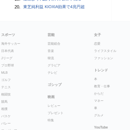
20.
東芝純利益 KIOXIA効果で4兆円超
スポーツ
芸能
女子
海外サッカー
芸能総合
恋愛
日本代表
音楽
ライフスタイル
Jリーグ
韓流
ファッション
プロ野球
グラビア
トレンド
MLB
テレビ
本
ゴルフ
ゴシップ
教育・仕事
テニス
からだ
格闘技
映画
マネー
競馬
レビュー
車
相撲
プレゼント
グルメ
バスケ
特集
バレー
YouTube