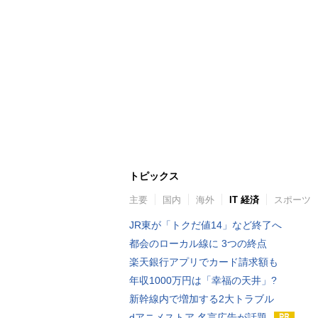
トピックス
主要
国内
海外
IT 経済
スポーツ
JR東が「トクだ値14」など終了へ
都会のローカル線に 3つの終点
楽天銀行アプリでカード請求額も
年収1000万円は「幸福の天井」?
新幹線内で増加する2大トラブル
dアニメストア 名言広告が話題