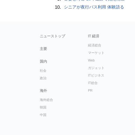
10.
シニアが夜行バス利用 体験語る
ニューストップ
IT 経済
経済総合
主要
マーケット
Web
国内
ガジェット
社会
ITビジネス
政治
IT総合
海外
PR
海外総合
韓国
中国