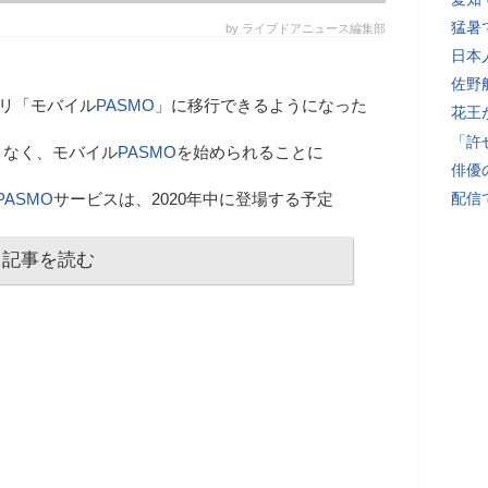
猛暑
by ライブドアニュース編集部
日本
佐野
リ「モバイル
PASMO
」に移行できるようになった
花王
「許
となく、モバイル
PASMO
を始められることに
俳優
PASMO
サービスは、2020年中に登場する予定
配信
記事を読む