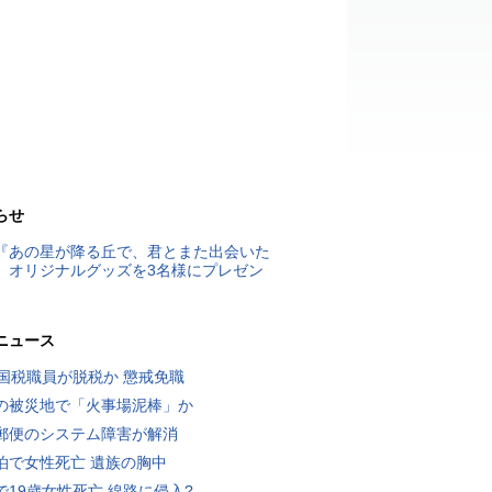
らせ
『あの星が降る丘で、君とまた出会いた
』オリジナルグッズを3名様にプレゼン
ニュース
歳国税職員が脱税か 懲戒免職
の被災地で「火事場泥棒」か
郵便のシステム障害が解消
泊で女性死亡 遺族の胸中
で19歳女性死亡 線路に侵入?