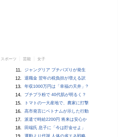
スポーツ
芸能
女子
11.
ジャングリア プチバズりが発生
12.
退職金 翌年の税負担が増える訳
13.
年収1000万円は「幸福の天井」?
14.
プチプラ粉で 40代肌が明るく？
15.
トマトの一大産地で、農家に打撃
16.
高市発言にベトナムが示した行動
17.
派遣で時給2200円 将来は安心か
18.
田端氏 息子に「今は貯金せよ」
19.
運動より代謝 人体の省エネ戦略