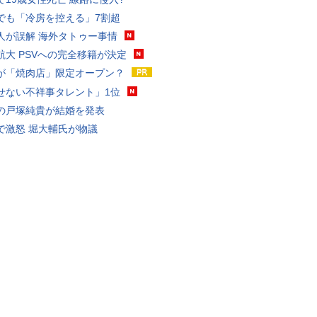
でも「冷房を控える」7割超
人が誤解 海外タトゥー事情
航大 PSVへの完全移籍が決定
が「焼肉店」限定オープン？
せない不祥事タレント」1位
の戸塚純貴が結婚を発表
で激怒 堀大輔氏が物議