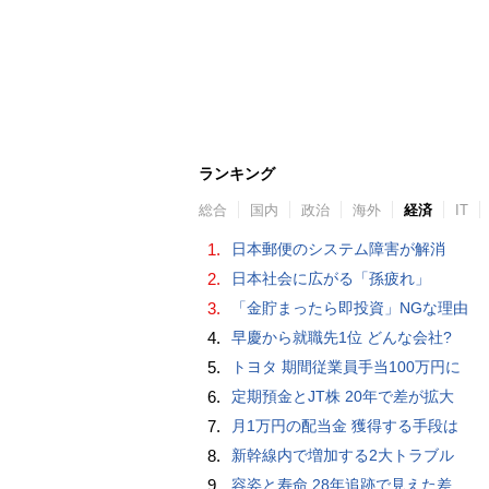
ランキング
総合
国内
政治
海外
経済
IT
1.
日本郵便のシステム障害が解消
2.
日本社会に広がる「孫疲れ」
3.
「金貯まったら即投資」NGな理由
4.
早慶から就職先1位 どんな会社?
5.
トヨタ 期間従業員手当100万円に
6.
定期預金とJT株 20年で差が拡大
7.
月1万円の配当金 獲得する手段は
8.
新幹線内で増加する2大トラブル
9.
容姿と寿命 28年追跡で見えた差