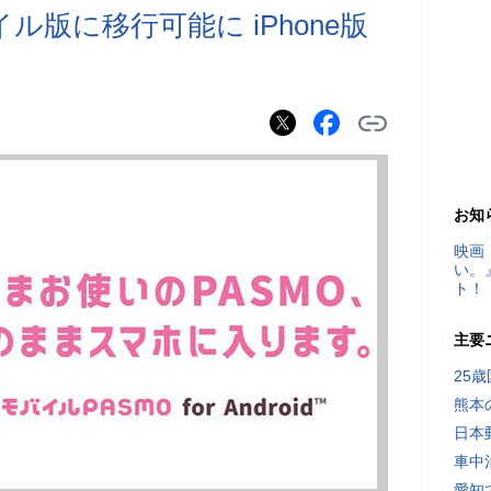
ル版に移行可能に iPhone版
お知
映画
い。
ト！
主要
25
熊本
日本
車中
愛知