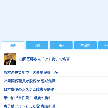
主要
国内
海外
IT 経済
ス
山田五郎さん「アド街」で名言
熊本の被災地で「火事場泥棒」か
25歳国税職員が脱税か 懲戒免職
日本郵便のシステム障害が解消
車中泊で女性死亡 遺族の胸中
息子助けようとした父 意識不明