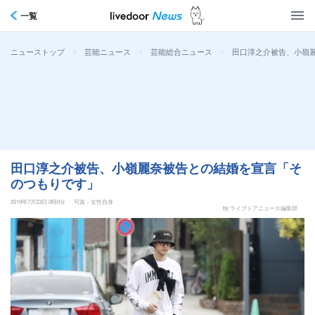
一覧
>
>
>
田口淳之介被告、小嶺
ニューストップ
芸能ニュース
芸能総合ニュース
田口淳之介被告、小嶺麗奈被告との結婚を宣言「そ
のつもりです」
2019年7月23日 0時0分
写真：女性自身
by ライブドアニュース編集部