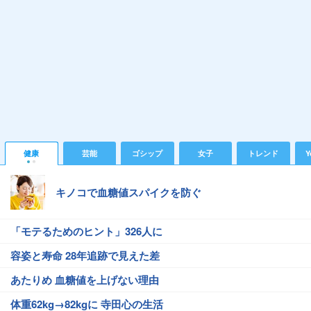
健康
芸能
ゴシップ
女子
トレンド
Y
キノコで血糖値スパイクを防ぐ
「モテるためのヒント」326人に
容姿と寿命 28年追跡で見えた差
あたりめ 血糖値を上げない理由
体重62kg→82kgに 寺田心の生活