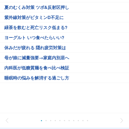
夏のむくみ対策 ツボ&反射区押し
紫外線対策がビタミンD不足に
緑茶を飲むと死亡リスク低まる?
ヨーグルト いつ食べたらいい?
休みだが疲れる 隠れ疲労対策は
母が娘に減量強要→家庭内別居へ
内科医が低糖質麺を食べ比べ検証
睡眠時の悩みを解消する過ごし方