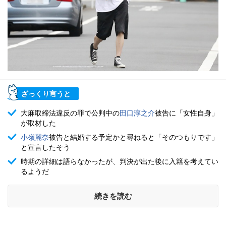
ざっくり言うと
大麻取締法違反の罪で公判中の
田口淳之介
被告に「女性自身」
が取材した
小嶺麗奈
被告と結婚する予定かと尋ねると「そのつもりです」
と宣言したそう
時期の詳細は語らなかったが、判決が出た後に入籍を考えてい
るようだ
続きを読む