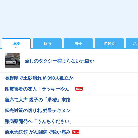
主要
国内
海外
IT 経済
ス
流しのタクシー捕まらない元凶か
長野県で土砂崩れ 約390人孤立か
性被害者の友人「ラッキーやん」
座席で大声 親子の「滑稽」末路
転売対策の切り札 効果テキメン
難病薬開発へ「うんちください」
前米大統領 がん闘病で強い痛み