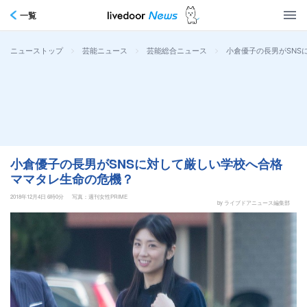
一覧
>
>
>
小倉優子の長男がSNS
ニューストップ
芸能ニュース
芸能総合ニュース
小倉優子の長男がSNSに対して厳しい学校へ合格
ママタレ生命の危機？
2018年12月4日 6時0分
写真：週刊女性PRIME
by ライブドアニュース編集部