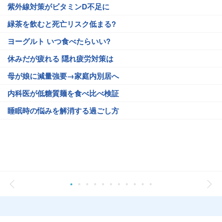
紫外線対策がビタミンD不足に
緑茶を飲むと死亡リスク低まる?
ヨーグルト いつ食べたらいい?
休みだが疲れる 隠れ疲労対策は
母が娘に減量強要→家庭内別居へ
内科医が低糖質麺を食べ比べ検証
睡眠時の悩みを解消する過ごし方