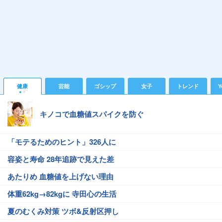
健康
芸能
ゴシップ
女子
トレンド
Y
キノコで血糖値スパイクを防ぐ
「モテるためのヒント」326人に
容姿と寿命 28年追跡で見えた差
あたりめ 血糖値を上げない理由
体重62kg→82kgに 寺田心の生活
夏のむくみ対策 ツボ&反射区押し