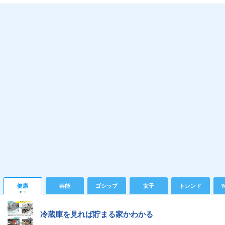
健康
芸能
ゴシップ
女子
トレンド
Y
冷蔵庫を見れば貯まる家かわかる