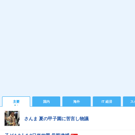
主要
国内
海外
IT 経済
ス
さんま 夏の甲子園に苦言し物議