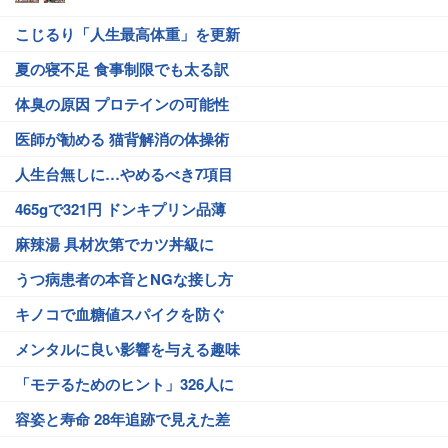
こじるり「人生最高体重」を更新
夏の寝不足 食事制限でも太る訳
体臭の原因 プロテインの可能性
医師が勧める 猫背解消の体操術
人生台無しに…やめるべき7項目
465gで321円 ドンキプリン品薄
麻辣湯 具材次第でカツ丼級に
うつ病患者の本音とNGな接し方
キノコで血糖値スパイクを防ぐ
メンタルに良い影響を与える趣味
「モテるためのヒント」326人に
容姿と寿命 28年追跡で見えた差