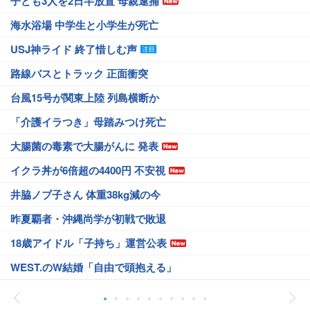
子ども3人を2日半放置 母親逮捕
海水浴場 中学生と小学生が死亡
USJ神ライド 終了惜しむ声
路線バスとトラック 正面衝突
台風15号が関東上陸 列島横断か
「介護イラつき」母踏みつけ死亡
大腸菌の毒素で大腸がんに 発表
イクラ丼が6倍超の4400円 不安視
井脇ノブ子さん 体重38kg減の今
昨夏覇者・沖縄尚学が初戦で敗退
18歳アイドル「子持ち」運営公表
WEST.のW結婚「自由で頭抱える」