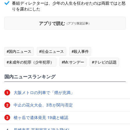
番組ディレクターは、少年の人生を狂わせたのは両親ではと怒
りを露わにした
アプリで読む
（アプリ限定記事）
#国内ニュース
#社会ニュース
#殺人事件
#未成年の犯罪（少年犯罪）
#Mr.サンデー
#テレビの話題
国内ニュースランキング
大阪メトロの列車で「煙が充満」
1
中止の花火大会、3市が関与否定
2
槍ヶ岳で遺体発見 19歳と確認
3
長崎市長 平和宣言を読み飛ばし