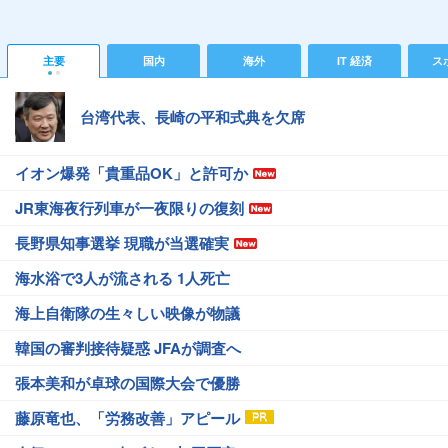
主要
国内
海外
IT 経済
ス
台湾代表、長崎の平和式典を欠席
イオン爆発「貴重品OK」と許可か
JR東海夜行列車が一夜限りの復刻
長野県知事選挙 現職が当選確実
海水浴で3人が流される 1人死亡
海上自衛隊の生々しい映像が物議
韓国の審判接待疑惑 JFAが調査へ
張本美和が卓球の国際大会で優勝
藤原竜也、「労務改善」アピール