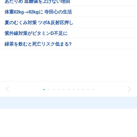
あたりめ 血糖値を上げない理由
体重62kg→82kgに 寺田心の生活
夏のむくみ対策 ツボ&反射区押し
紫外線対策がビタミンD不足に
緑茶を飲むと死亡リスク低まる?