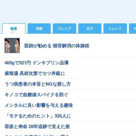
健康
芸能
ゴシップ
女子
トレンド
Y
医師が勧める 猫背解消の体操術
465gで321円 ドンキプリン品薄
麻辣湯 具材次第でカツ丼級に
うつ病患者の本音とNGな接し方
キノコで血糖値スパイクを防ぐ
メンタルに良い影響を与える趣味
「モテるためのヒント」326人に
容姿と寿命 28年追跡で見えた差