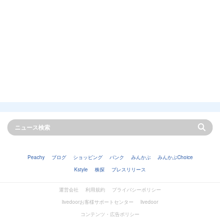
Peachy
ブログ
ショッピング
バンク
みんかぶ
みんかぶChoice
Kstyle
株探
プレスリリース
運営会社
利用規約
プライバシーポリシー
livedoorお客様サポートセンター
livedoor
コンテンツ・広告ポリシー