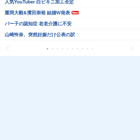
人気YouTuber 白ビキニ加工否定
重岡大毅&濱田崇裕 結婚W発表
パー子の認知症 老老介護に不安
山崎怜奈、突然妊娠だけ公表の訳