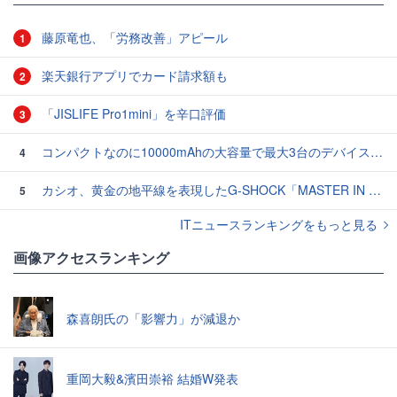
藤原竜也、「労務改善」アピール
1
楽天銀行アプリでカード請求額も
2
「JISLIFE Pro1mini」を辛口評価
3
コンパクトなのに10000mAhの大容量で最大3台のデバイスを同時充電できる半固体モバイルバッテリー「SMARTCOBY Pro SLIM SS」レビュー
4
カシオ、黄金の地平線を表現したG-SHOCK「MASTER IN HORIZON GOLD」3モデル
5
ITニュースランキングをもっと見る
画像アクセスランキング
森喜朗氏の「影響力」が減退か
重岡大毅&濱田崇裕 結婚W発表