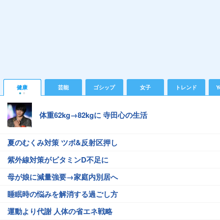
健康
芸能
ゴシップ
女子
トレンド
Y
体重62kg→82kgに 寺田心の生活
夏のむくみ対策 ツボ&反射区押し
紫外線対策がビタミンD不足に
母が娘に減量強要→家庭内別居へ
睡眠時の悩みを解消する過ごし方
運動より代謝 人体の省エネ戦略