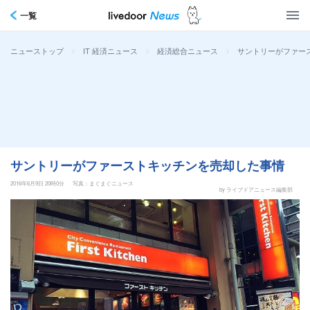
一覧
>
>
>
サントリーがファー
ニューストップ
IT 経済ニュース
経済総合ニュース
サントリーがファーストキッチンを売却した事情
2016年6月9日 20時0分
写真：まぐまぐニュース
by ライブドアニュース編集部