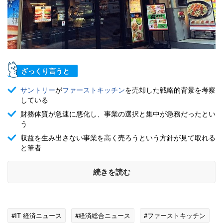
ざっくり言うと
サントリー
が
ファーストキッチン
を売却した戦略的背景を考察
している
財務体質が急速に悪化し、事業の選択と集中が急務だったとい
う
収益を生み出さない事業を高く売ろうという方針が見て取れる
と筆者
続きを読む
#IT 経済ニュース
#経済総合ニュース
#ファーストキッチン