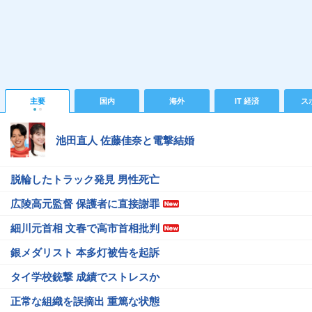
主要
国内
海外
IT 経済
ス
池田直人 佐藤佳奈と電撃結婚
脱輪したトラック発見 男性死亡
広陵高元監督 保護者に直接謝罪
細川元首相 文春で高市首相批判
銀メダリスト 本多灯被告を起訴
タイ学校銃撃 成績でストレスか
正常な組織を誤摘出 重篤な状態