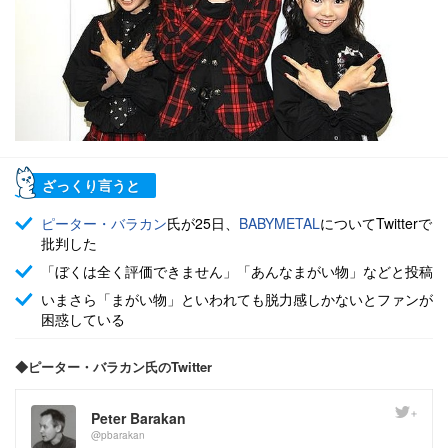
ざっくり言うと
ピーター・バラカン
氏が25日、
BABYMETAL
についてTwitterで
批判した
「ぼくは全く評価できません」「あんなまがい物」などと投稿
いまさら「まがい物」といわれても脱力感しかないとファンが
困惑している
◆ピーター・バラカン氏のTwitter
Peter Barakan
@pbarakan