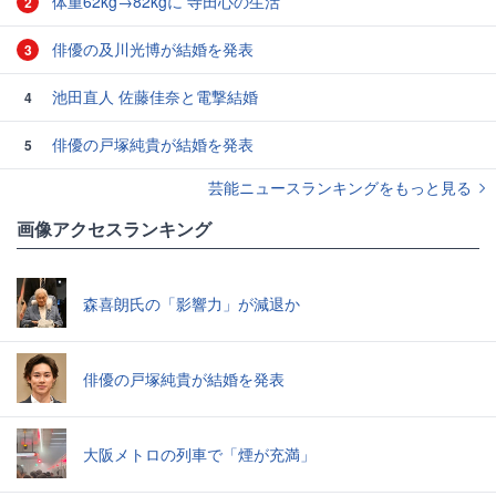
体重62kg→82kgに 寺田心の生活
2
俳優の及川光博が結婚を発表
3
池田直人 佐藤佳奈と電撃結婚
4
俳優の戸塚純貴が結婚を発表
5
芸能ニュースランキングをもっと見る
画像アクセスランキング
森喜朗氏の「影響力」が減退か
俳優の戸塚純貴が結婚を発表
大阪メトロの列車で「煙が充満」