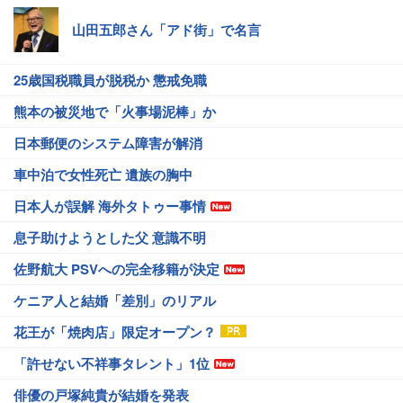
山田五郎さん「アド街」で名言
25歳国税職員が脱税か 懲戒免職
熊本の被災地で「火事場泥棒」か
日本郵便のシステム障害が解消
車中泊で女性死亡 遺族の胸中
日本人が誤解 海外タトゥー事情
息子助けようとした父 意識不明
佐野航大 PSVへの完全移籍が決定
ケニア人と結婚「差別」のリアル
花王が「焼肉店」限定オープン？
「許せない不祥事タレント」1位
俳優の戸塚純貴が結婚を発表