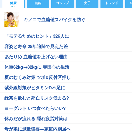
健康
芸能
ゴシップ
女子
トレンド
Y
キノコで血糖値スパイクを防ぐ
「モテるためのヒント」326人に
容姿と寿命 28年追跡で見えた差
あたりめ 血糖値を上げない理由
体重62kg→82kgに 寺田心の生活
夏のむくみ対策 ツボ&反射区押し
紫外線対策がビタミンD不足に
緑茶を飲むと死亡リスク低まる?
ヨーグルト いつ食べたらいい?
休みだが疲れる 隠れ疲労対策は
母が娘に減量強要→家庭内別居へ