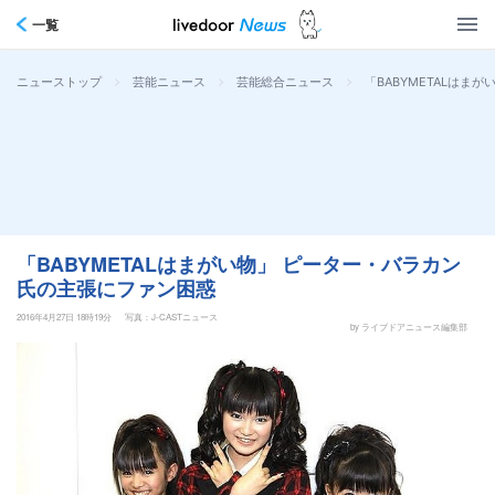
一覧
>
>
>
「BABYMETALはま
ニューストップ
芸能ニュース
芸能総合ニュース
「BABYMETALはまがい物」 ピーター・バラカン
氏の主張にファン困惑
2016年4月27日 18時19分
写真：J-CASTニュース
by ライブドアニュース編集部