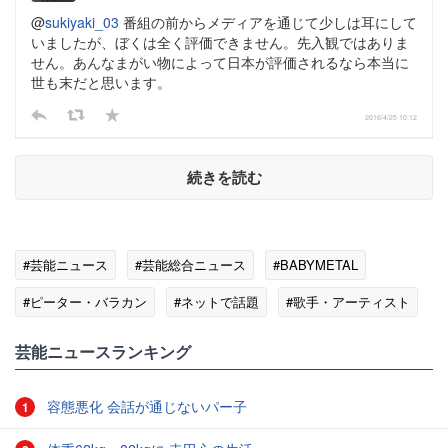
@
sukiyaki_03
番組の前からメディアを通じて少しは耳にして
いましたが、ぼくは全く評価できません。先入観ではありま
せん。あんなまがい物によって日本が評価されるなら本当に
世も末だと思います。
2016/4/25 10:12
続きを読む
#芸能ニュース
#芸能総合ニュース
#BABYMETAL
#ピーター・バラカン
#ネットで話題
#歌手・アーティスト
#ゴシップ
芸能ニュースランキング
容態悪化 会話が通じないパー子
1