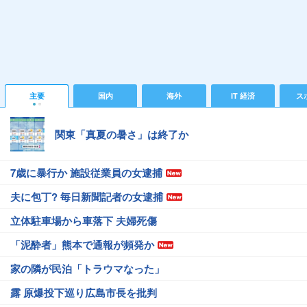
主要
国内
海外
IT 経済
ス
関東「真夏の暑さ」は終了か
7歳に暴行か 施設従業員の女逮捕
夫に包丁? 毎日新聞記者の女逮捕
立体駐車場から車落下 夫婦死傷
「泥酔者」熊本で通報が頻発か
家の隣が民泊「トラウマなった」
露 原爆投下巡り広島市長を批判