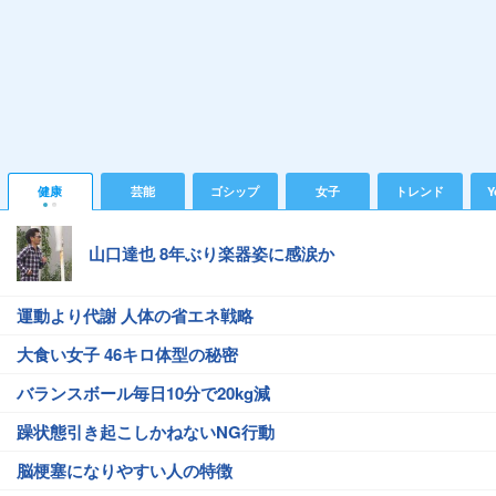
健康
芸能
ゴシップ
女子
トレンド
Y
山口達也 8年ぶり楽器姿に感涙か
運動より代謝 人体の省エネ戦略
大食い女子 46キロ体型の秘密
バランスボール毎日10分で20kg減
躁状態引き起こしかねないNG行動
脳梗塞になりやすい人の特徴