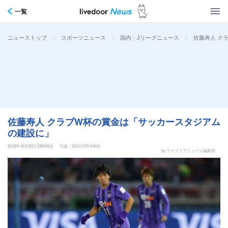
一覧
>
>
>
佐藤寿人 ク
ニューストップ
スポーツニュース
国内・Jリーグニュース
佐藤寿人 クラブW杯の賞金は「サッカースタジアム
の建設に」
2015年12月20日 23時49分
写真：SOCCER KING
by ライブドアニュース編集部