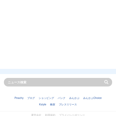
Peachy
ブログ
ショッピング
バンク
みんかぶ
みんかぶChoice
Kstyle
株探
プレスリリース
運営会社
利用規約
プライバシーポリシー