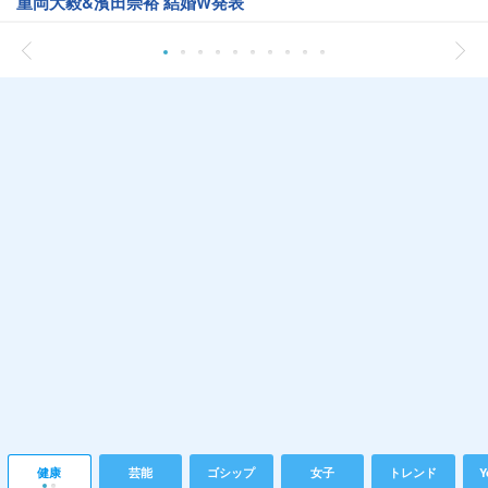
重岡大毅&濱田崇裕 結婚W発表
健康
芸能
ゴシップ
女子
トレンド
Y