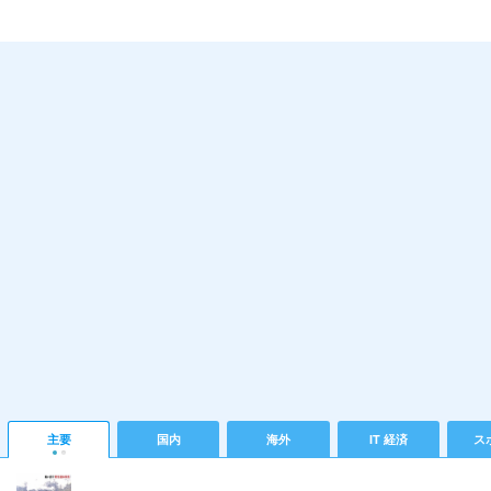
主要
国内
海外
IT 経済
ス