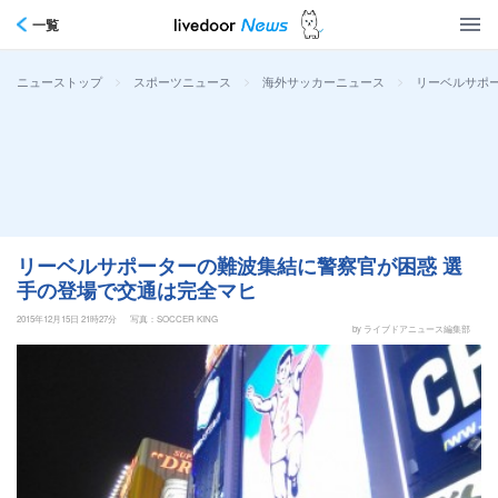
一覧
>
>
>
リーベルサポ
ニューストップ
スポーツニュース
海外サッカーニュース
リーベルサポーターの難波集結に警察官が困惑 選
手の登場で交通は完全マヒ
2015年12月15日 21時27分
写真：SOCCER KING
by ライブドアニュース編集部