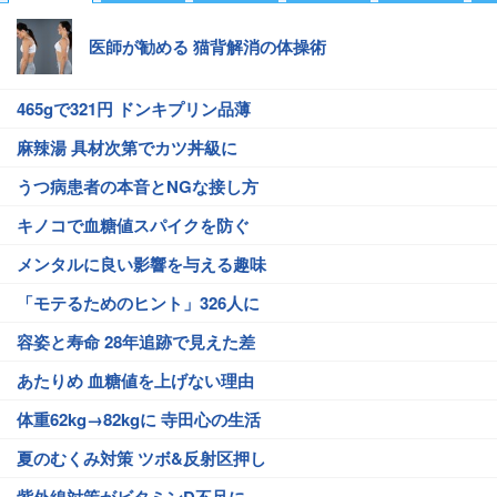
医師が勧める 猫背解消の体操術
465gで321円 ドンキプリン品薄
麻辣湯 具材次第でカツ丼級に
うつ病患者の本音とNGな接し方
キノコで血糖値スパイクを防ぐ
メンタルに良い影響を与える趣味
「モテるためのヒント」326人に
容姿と寿命 28年追跡で見えた差
あたりめ 血糖値を上げない理由
体重62kg→82kgに 寺田心の生活
夏のむくみ対策 ツボ&反射区押し