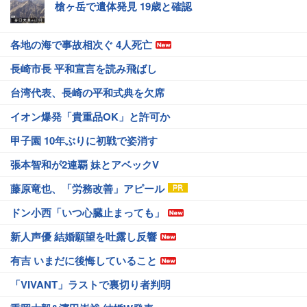
槍ヶ岳で遺体発見 19歳と確認
各地の海で事故相次ぐ 4人死亡
長崎市長 平和宣言を読み飛ばし
台湾代表、長崎の平和式典を欠席
イオン爆発「貴重品OK」と許可か
甲子園 10年ぶりに初戦で姿消す
張本智和が2連覇 妹とアベックV
藤原竜也、「労務改善」アピール
ドン小西「いつ心臓止まっても」
新人声優 結婚願望を吐露し反響
有吉 いまだに後悔していること
「VIVANT」ラストで裏切り者判明