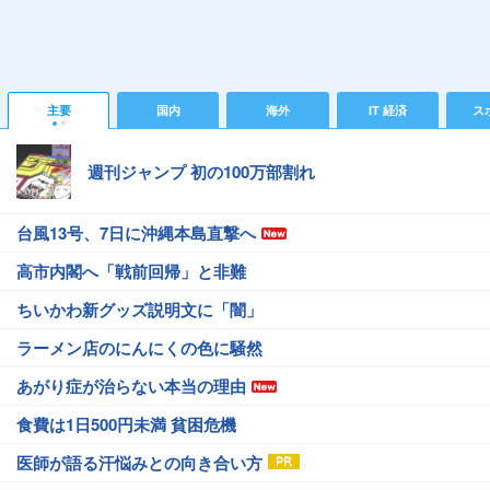
主要
国内
海外
IT 経済
ス
週刊ジャンプ 初の100万部割れ
台風13号、7日に沖縄本島直撃へ
高市内閣へ「戦前回帰」と非難
ちいかわ新グッズ説明文に「闇」
ラーメン店のにんにくの色に騒然
あがり症が治らない本当の理由
食費は1日500円未満 貧困危機
医師が語る汗悩みとの向き合い方