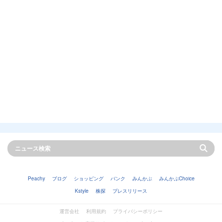
Peachy
ブログ
ショッピング
バンク
みんかぶ
みんかぶChoice
Kstyle
株探
プレスリリース
運営会社
利用規約
プライバシーポリシー