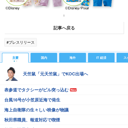
8
記事へ戻る
#プレスリリース
主要
国内
海外
IT 経済
ス
天竺鼠「元天竺鼠」でKOC出場へ
表参道でタクシーがビル突っ込む
台風16号が小笠原近海で発生
海上自衛隊の生々しい映像が物議
秋田県職員、報道対応で喫煙