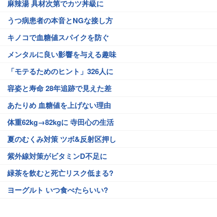
麻辣湯 具材次第でカツ丼級に
うつ病患者の本音とNGな接し方
キノコで血糖値スパイクを防ぐ
メンタルに良い影響を与える趣味
「モテるためのヒント」326人に
容姿と寿命 28年追跡で見えた差
あたりめ 血糖値を上げない理由
体重62kg→82kgに 寺田心の生活
夏のむくみ対策 ツボ&反射区押し
紫外線対策がビタミンD不足に
緑茶を飲むと死亡リスク低まる?
ヨーグルト いつ食べたらいい?