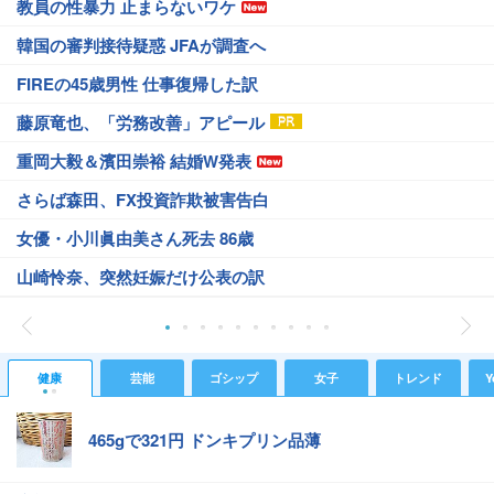
教員の性暴力 止まらないワケ
韓国の審判接待疑惑 JFAが調査へ
FIREの45歳男性 仕事復帰した訳
藤原竜也、「労務改善」アピール
重岡大毅＆濱田崇裕 結婚W発表
さらば森田、FX投資詐欺被害告白
女優・小川眞由美さん死去 86歳
山崎怜奈、突然妊娠だけ公表の訳
健康
芸能
ゴシップ
女子
トレンド
Y
465gで321円 ドンキプリン品薄